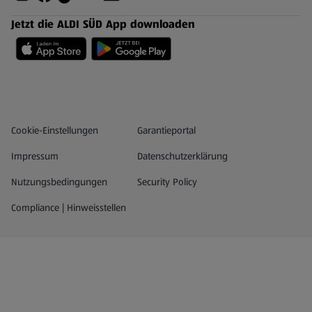
Jetzt die ALDI SÜD App downloaden
Datenschutz- und Richtlinienmenü
(öffnet in einem neuen Tab)
Cookie-Einstellungen
Garantieportal
Impressum
Datenschutzerklärung
Nutzungsbedingungen
Security Policy
Compliance | Hinweisstellen