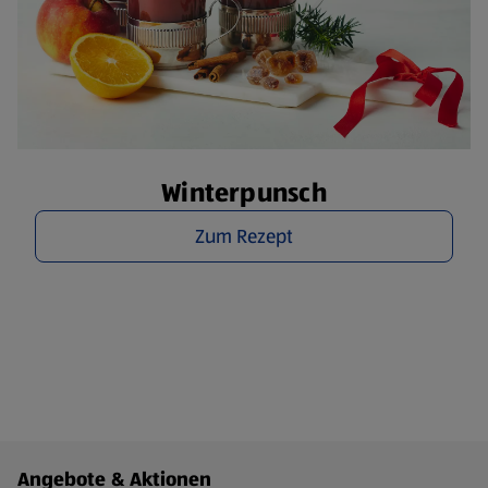
Winterpunsch
Zum Rezept
Fußzeilenmenü - weitere Links
Angebote & Aktionen