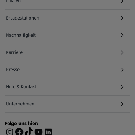
Filialen
E-Ladestationen
Nachhaltigkeit
Karriere
Presse
Hilfe & Kontakt
(öffnet in einem neuen Tab)
Unternehmen
Folge uns hier: