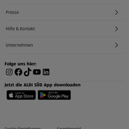
Presse
Hilfe & Kontakt
(öffnet in einem neuen Tab)
Unternehmen
Folge uns hier:
Jetzt die ALDI SÜD App downloaden
Datenschutz- und Richtlinienmenü
(öffnet in einem neuen Tab)
Cookie-Einstellungen
Garantieportal