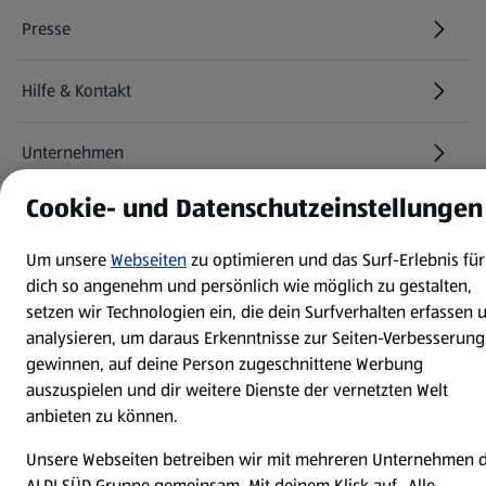
Presse
Hilfe & Kontakt
(öffnet in einem neuen Tab)
Unternehmen
Cookie- und Datenschutzeinstellungen
Folge uns hier:
Um unsere
Webseiten
zu optimieren und das Surf-Erlebnis für
dich so angenehm und persönlich wie möglich zu gestalten,
Jetzt die ALDI SÜD App downloaden
setzen wir Technologien ein, die dein Surfverhalten erfassen 
analysieren, um daraus Erkenntnisse zur Seiten-Verbesserung
gewinnen, auf deine Person zugeschnittene Werbung
auszuspielen und dir weitere Dienste der vernetzten Welt
anbieten zu können.
Unsere Webseiten betreiben wir mit mehreren Unternehmen 
Datenschutz- und Richtlinienmenü
(öffnet in einem neuen Tab)
Cookie-Einstellungen
Garantieportal
ALDI SÜD Gruppe gemeinsam. Mit deinem Klick auf „Alle