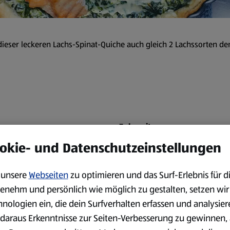
dieser leckeren Lachs-Spinat-Quiche auch gleich 2 Lachssorten den
Zubereitung
okie- und Datenschutzeinstellungen
Den Spinat in eine Schüssel
Die Zwiebel und den Knoblau
unsere
Webseiten
zu optimieren und das Surf-Erlebnis für d
Wasser abwaschen, abtrockne
enehm und persönlich wie möglich zu gestalten, setzen wir
CHÄTZE Premium Zitrone
halbieren, auspressen und d
hnologien ein, die dein Surfverhalten erfassen und analysier
Den Räucherlachs in Streifen
daraus Erkenntnisse zur Seiten-Verbesserung zu gewinnen, 
abwaschen, mit einem Küchen