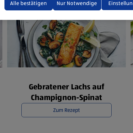
den.
Alle bestätigen
Nur Notwendige
Einstellu
ere Informationen stellen wir dir in unserer
enschutzerklärung zur Verfügung.
rsicht der Webseitenbetreiber und Datenschutzerklärungen
Gebratener Lachs auf
Champignon-Spinat
Zum Rezept