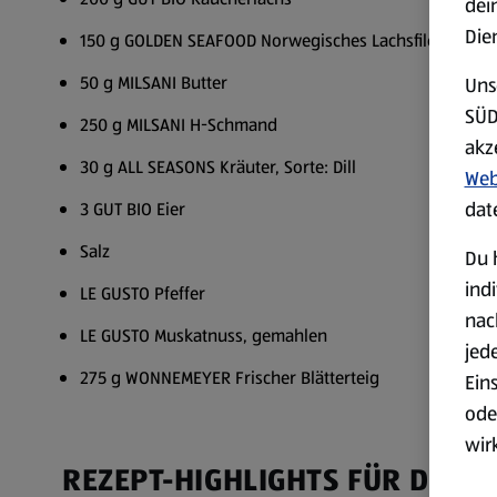
dei
Die
150 g GOLDEN SEAFOOD Norwegisches Lachsfilet
50 g MILSANI Butter
Uns
SÜD
250 g MILSANI H-Schmand
akz
30 g ALL SEASONS Kräuter, Sorte: Dill
Web
dat
3 GUT BIO Eier
Salz
Du 
ind
LE GUSTO Pfeffer
nac
LE GUSTO Muskatnuss, gemahlen
jed
275 g WONNEMEYER Frischer Blätterteig
Ein
ode
wir
REZEPT-HIGHLIGHTS FÜR DICH
akt