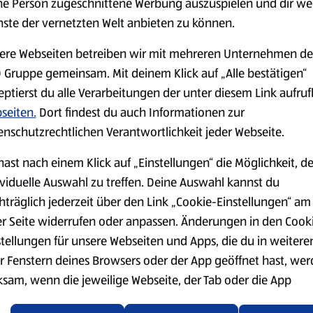
ne Person zugeschnittene Werbung auszuspielen und dir we
der Haut lösen und in mund
nste der vernetzten Welt anbieten zu können.
Die Butter in einer Pfanne 
ere Webseiten betreiben wir mit mehreren Unternehmen de
3 Minuten anschwitzen. Den 
 Gruppe gemeinsam. Mit deinem Klick auf „Alle bestätigen“
mitdünsten. Den Schmand, den
zum Spinat geben und unterr
eptierst du alle Verarbeitungen der unter diesem Link aufru
seiten.
Dort findest du auch Informationen zur
Eine Quicheform mit etwas But
enschutzrechtlichen Verantwortlichkeit jeder Webseite.
Quicheform legen und den T
einer Gabel einstechen.
hast nach einem Klick auf „Einstellungen“ die Möglichkeit, d
Die Spinat-Eier-Masse in die
ividuelle Auswahl zu treffen. Deine Auswahl kannst du
Räucherlachsstreifen gleich
hträglich jederzeit über den Link „Cookie-Einstellungen“ am
eindrücken.
er Seite widerrufen oder anpassen. Änderungen in den Cook
Die Quiche im vorgeheizten B
stellungen für unsere Webseiten und Apps, die du in weitere
25−30 Min. goldgelb backen.
r Fenstern deines Browsers oder der App geöffnet hast, we
ksam, wenn die jeweilige Webseite, der Tab oder die App
ualisiert oder geschlossen und anschließend wieder geöffne