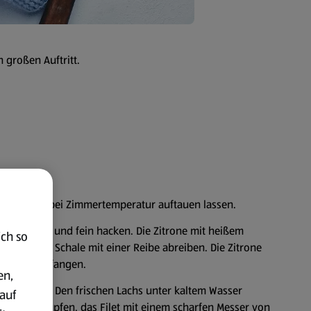
 großen Auftritt.
 geben und bei Zimmertemperatur auftauen lassen.
ch schälen und fein hacken. Die Zitrone mit heißem
ich so
n und die Schale mit einer Reibe abreiben. Die Zitrone
en Saft auffangen.
en,
 schneiden. Den frischen Lachs unter kaltem Wasser
auf
tuch abtupfen, das Filet mit einem scharfen Messer von