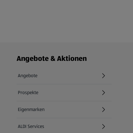
Fußzeilenmenü - weitere Links
Angebote & Aktionen
Angebote
Prospekte
Eigenmarken
ALDI Services