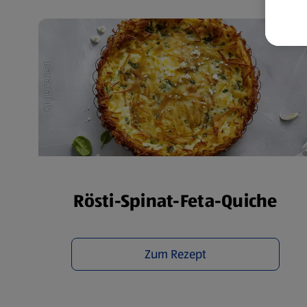
wer
Weit
Dat
Übe
Rösti-Spinat-Feta-Quiche
Zum Rezept