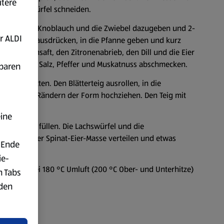
itere
gerechte Würfel schneiden.
erhitzen, den Knoblauch und die Zwiebel dazugeben und 2-
r ALDI
Spinat gut ausdrücken, in die Pfanne geben und kurz
 Zitronensaft, den Zitronenabrieb, den Dill und die Eier
ühren. Mit Salz, Pfeffer und Muskatnuss abschmecken.
fbaren
ter ausfetten. Den Blätterteig ausrollen, in die
eig an den Rändern der Form hochziehen. Den Teig mit
eine
 Quicheform füllen. Die Lachswürfel und die
mäßig auf der Spinat-Eier-Masse verteilen und etwas
 Ende
ie-
ackofen bei 180 °C Umluft (200 °C Ober- und Unterhitze)
n Tabs
rden
t