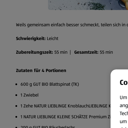
Weils gemeinsam einfach besser schmeckt, teilen sich in 
Schwierigkeit:
Leicht
Zubereitungszeit:
55 min |
Gesamtzeit:
55 min
Zutaten für 4 Portionen
Co
600 g GUT BIO Blattspinat (TK)
1 Zwiebel
Um 
ang
1 Zehe NATUR LIEBLINGE KnoblauchLIEBLINGE KLEINE S
Tec
1 NATUR LIEBLINGE KLEINE SCHÄTZE Premium Zitrone
um 
200 g GUT BIO Räucherlachs