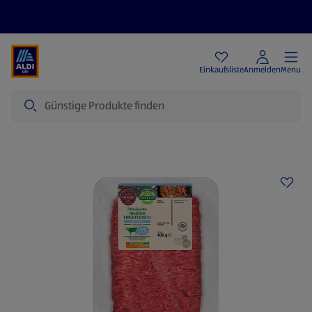
Angebote
Einkaufsliste
Anmelden
Menu
Suche