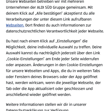
Unsere Webseiten betreiben wir mit mehreren
Unternehmen der ALDI SÜD Gruppe gemeinsam. Mit
Nachhaltigkeit
deinem Klick auf „Alle bestätigen“ akzeptierst du alle
Verarbeitungen der unter diesem Link aufrufbaren
Karriere
Webseiten.
Dort findest du auch Informationen zur
datenschutzrechtlichen Verantwortlichkeit jeder Webseite.
Presse
Du hast nach einem Klick auf „Einstellungen“ die
Möglichkeit, deine individuelle Auswahl zu treffen. Deine
Hilfe & Kontakt
Auswahl kannst du nachträglich jederzeit über den Link
(öffnet in einem neuen Tab)
„Cookie-Einstellungen“ am Ende jeder Seite widerrufen
oder anpassen. Änderungen in den Cookie-Einstellungen
Unternehmen
für unsere Webseiten und Apps, die du in weiteren Tabs
oder Fenstern deines Browsers oder der App geöffnet
hast, werden wirksam, wenn die jeweilige Webseite, der
Folge uns hier:
Tab oder die App aktualisiert oder geschlossen und
anschließend wieder geöffnet werden.
Jetzt die ALDI SÜD App downloaden
Weitere Informationen stellen wir dir in unserer
Datenschutzerklärung zur Verfügung.