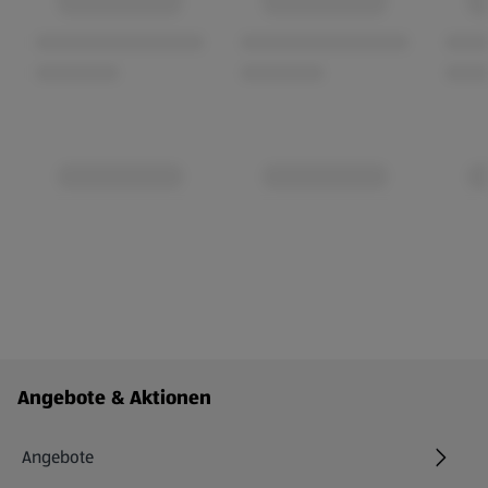
Fußzeilenmenü - weitere Links
Angebote & Aktionen
Angebote