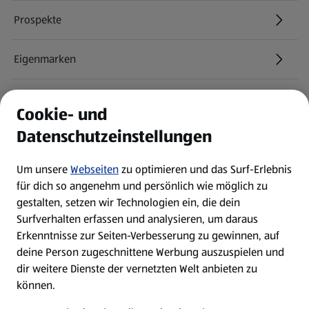
Prospekte
Eigenmarken
ALDI Services
Cookie- und
Datenschutzeinstellungen
Newsletter
Um unsere
Webseiten
zu optimieren und das Surf-Erlebnis
WhatsApp
für dich so angenehm und persönlich wie möglich zu
gestalten, setzen wir Technologien ein, die dein
Surfverhalten erfassen und analysieren, um daraus
Über ALDI SÜD
Erkenntnisse zur Seiten-Verbesserung zu gewinnen, auf
deine Person zugeschnittene Werbung auszuspielen und
Filialen
dir weitere Dienste der vernetzten Welt anbieten zu
können.
E-Ladestationen