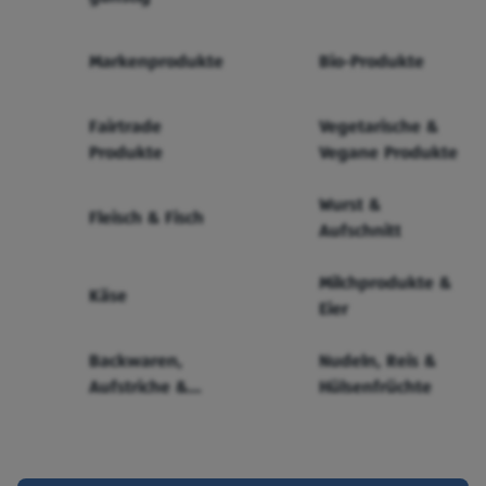
Markenprodukte
Bio-Produkte
Fairtrade
Vegetarische &
Produkte
Vegane Produkte
Wurst &
Fleisch & Fisch
Aufschnitt
Milchprodukte &
Käse
Eier
Backwaren,
Nudeln, Reis &
Aufstriche &
Hülsenfrüchte
Cerealien