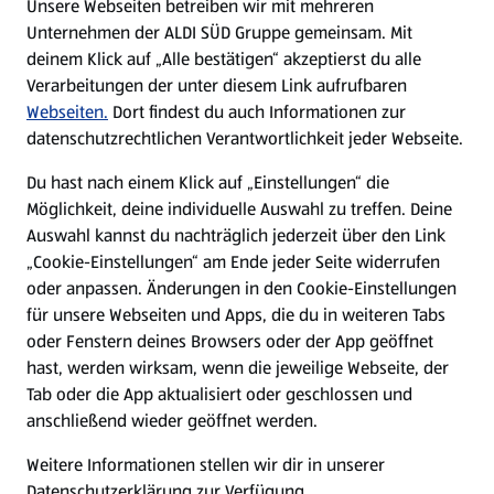
Unsere Webseiten betreiben wir mit mehreren
Unternehmen der ALDI SÜD Gruppe gemeinsam. Mit
Nachhaltigkeit
deinem Klick auf „Alle bestätigen“ akzeptierst du alle
Verarbeitungen der unter diesem Link aufrufbaren
Karriere
Webseiten.
Dort findest du auch Informationen zur
datenschutzrechtlichen Verantwortlichkeit jeder Webseite.
Presse
Du hast nach einem Klick auf „Einstellungen“ die
Möglichkeit, deine individuelle Auswahl zu treffen. Deine
Hilfe & Kontakt
Auswahl kannst du nachträglich jederzeit über den Link
(öffnet in einem neuen Tab)
„Cookie-Einstellungen“ am Ende jeder Seite widerrufen
oder anpassen. Änderungen in den Cookie-Einstellungen
Unternehmen
für unsere Webseiten und Apps, die du in weiteren Tabs
oder Fenstern deines Browsers oder der App geöffnet
hast, werden wirksam, wenn die jeweilige Webseite, der
Folge uns hier:
Tab oder die App aktualisiert oder geschlossen und
anschließend wieder geöffnet werden.
Jetzt die ALDI SÜD App downloaden
Weitere Informationen stellen wir dir in unserer
Datenschutzerklärung zur Verfügung.