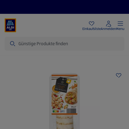
Angebote
Einkaufsliste
Anmelden
Menu
Suche