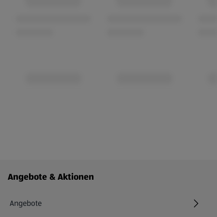
Fußzeilenmenü - weitere Links
Angebote & Aktionen
Angebote