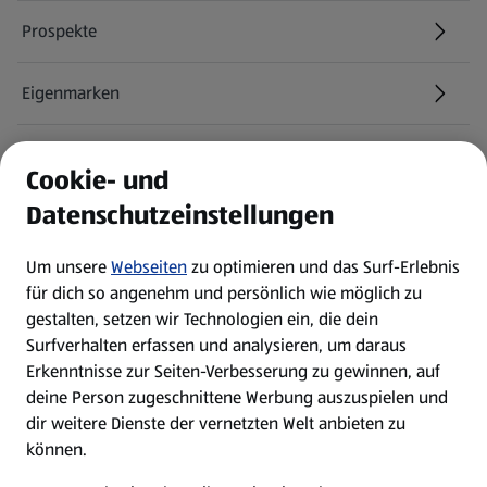
Prospekte
Eigenmarken
ALDI Services
Cookie- und
Datenschutzeinstellungen
Newsletter
Um unsere
Webseiten
zu optimieren und das Surf-Erlebnis
WhatsApp
für dich so angenehm und persönlich wie möglich zu
gestalten, setzen wir Technologien ein, die dein
Surfverhalten erfassen und analysieren, um daraus
Über ALDI SÜD
Erkenntnisse zur Seiten-Verbesserung zu gewinnen, auf
deine Person zugeschnittene Werbung auszuspielen und
Filialen
dir weitere Dienste der vernetzten Welt anbieten zu
können.
E-Ladestationen