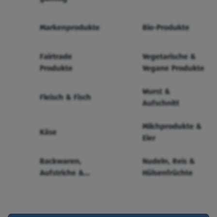
Markenprodukte
Bio-Produkte
Fairtrade
Vegetarische &
Produkte
Vegane Produkte
Wurst &
Fleisch & Fisch
Aufschnitt
Milchprodukte &
Käse
Eier
Backwaren,
Nudeln, Reis &
Aufstriche &
Hülsenfrüchte
Cerealien