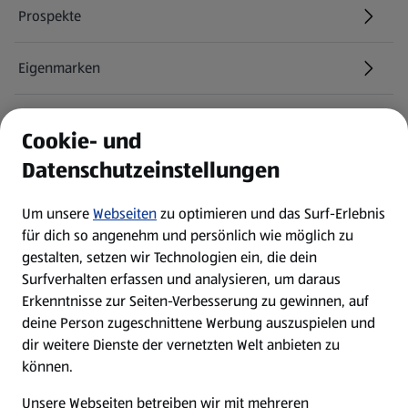
Prospekte
Eigenmarken
ALDI Services
Cookie- und
Datenschutzeinstellungen
Newsletter
Um unsere
Webseiten
zu optimieren und das Surf-Erlebnis
WhatsApp
für dich so angenehm und persönlich wie möglich zu
gestalten, setzen wir Technologien ein, die dein
Surfverhalten erfassen und analysieren, um daraus
Über ALDI SÜD
Erkenntnisse zur Seiten-Verbesserung zu gewinnen, auf
deine Person zugeschnittene Werbung auszuspielen und
Filialen
dir weitere Dienste der vernetzten Welt anbieten zu
können.
E-Ladestationen
Unsere Webseiten betreiben wir mit mehreren