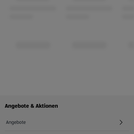
Fußzeilenmenü - weitere Links
Angebote & Aktionen
Angebote