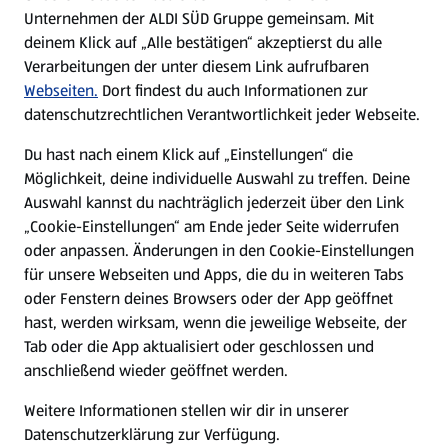
Unternehmen der ALDI SÜD Gruppe gemeinsam. Mit
Nachhaltigkeit
deinem Klick auf „Alle bestätigen“ akzeptierst du alle
Verarbeitungen der unter diesem Link aufrufbaren
Karriere
Webseiten.
Dort findest du auch Informationen zur
datenschutzrechtlichen Verantwortlichkeit jeder Webseite.
Presse
Du hast nach einem Klick auf „Einstellungen“ die
Möglichkeit, deine individuelle Auswahl zu treffen. Deine
Hilfe & Kontakt
Auswahl kannst du nachträglich jederzeit über den Link
(öffnet in einem neuen Tab)
„Cookie-Einstellungen“ am Ende jeder Seite widerrufen
oder anpassen. Änderungen in den Cookie-Einstellungen
Unternehmen
für unsere Webseiten und Apps, die du in weiteren Tabs
oder Fenstern deines Browsers oder der App geöffnet
hast, werden wirksam, wenn die jeweilige Webseite, der
Folge uns hier:
Tab oder die App aktualisiert oder geschlossen und
anschließend wieder geöffnet werden.
Jetzt die ALDI SÜD App downloaden
Weitere Informationen stellen wir dir in unserer
Datenschutzerklärung zur Verfügung.