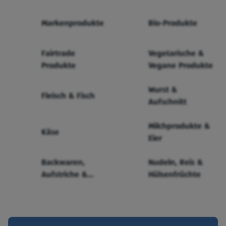
Markenprodukte
Bio-Produkte
Fairtrade
Vegetarische &
Produkte
Vegane Produkte
Wurst &
Fleisch & Fisch
Aufschnitt
Milchprodukte &
Käse
Eier
Backwaren,
Nudeln, Reis &
Aufstriche &
Hülsenfrüchte
Cerealien