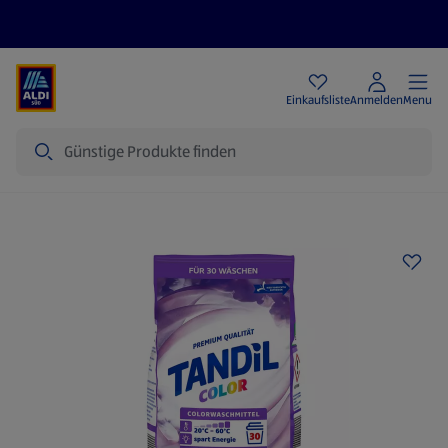
Angebote
Einkaufsliste
Anmelden
Menu
Suche