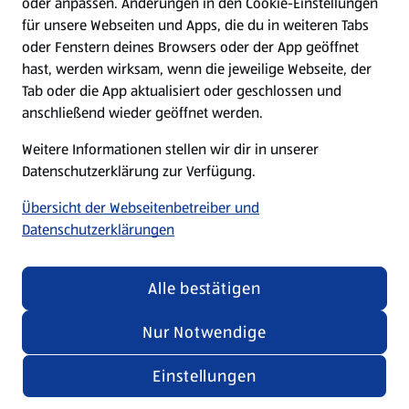
oder anpassen. Änderungen in den Cookie-Einstellungen
Unternehmen
für unsere Webseiten und Apps, die du in weiteren Tabs
oder Fenstern deines Browsers oder der App geöffnet
hast, werden wirksam, wenn die jeweilige Webseite, der
Folge uns hier:
Tab oder die App aktualisiert oder geschlossen und
anschließend wieder geöffnet werden.
Jetzt die ALDI SÜD App downloaden
Weitere Informationen stellen wir dir in unserer
Datenschutzerklärung zur Verfügung.
Übersicht der Webseitenbetreiber und
Datenschutzerklärungen
Datenschutz- und Richtlinienmenü
(öffnet in einem neuen Tab)
Cookie-Einstellungen
Garantieportal
Alle bestätigen
Impressum
Datenschutzerklärung
Nur Notwendige
Nutzungsbedingungen
Security Policy
(10,11 €/1 kg)
Einstellungen
Compliance | Hinweisstellen
0,89 €
inkl. MwSt.