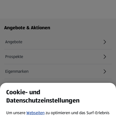
Fußzeilenmenü - weitere Links
Angebote & Aktionen
Angebote
Prospekte
Eigenmarken
ALDI Services
Cookie- und
Datenschutzeinstellungen
Newsletter
Um unsere
Webseiten
zu optimieren und das Surf-Erlebnis
WhatsApp