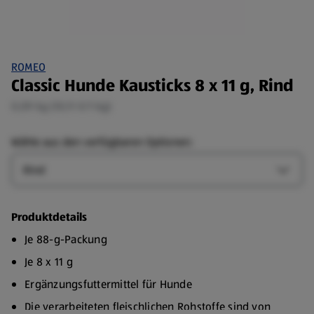
ROMEO
Classic Hunde Kausticks 8 x 11 g, Rind
0,09 kg (10,11 €/1 kg)
Wähle aus den verfügbaren Optionen:
Art
Art-Op
Produktdetails
Je 88-g-Packung
Je 8 x 11 g
Ergänzungsfuttermittel für Hunde
Die verarbeiteten fleischlichen Rohstoffe sind von