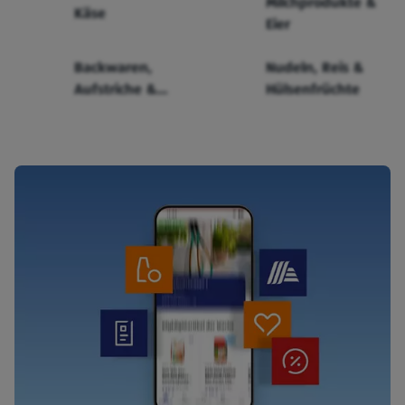
Milchprodukte &
Käse
Eier
Backwaren,
Nudeln, Reis &
Aufstriche &
Hülsenfrüchte
Cerealien