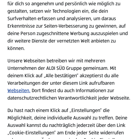
für dich so angenehm und persönlich wie möglich zu
gestalten, setzen wir Technologien ein, die dein
Surfverhalten erfassen und analysieren, um daraus
Über ALDI SÜD
Erkenntnisse zur Seiten-Verbesserung zu gewinnen, auf
deine Person zugeschnittene Werbung auszuspielen und
Filialen
dir weitere Dienste der vernetzten Welt anbieten zu
können.
E-Ladestationen
Unsere Webseiten betreiben wir mit mehreren
Unternehmen der ALDI SÜD Gruppe gemeinsam. Mit
Nachhaltigkeit
deinem Klick auf „Alle bestätigen“ akzeptierst du alle
Verarbeitungen der unter diesem Link aufrufbaren
Karriere
Webseiten.
Dort findest du auch Informationen zur
datenschutzrechtlichen Verantwortlichkeit jeder Webseite.
Presse
Du hast nach einem Klick auf „Einstellungen“ die
Möglichkeit, deine individuelle Auswahl zu treffen. Deine
Hilfe & Kontakt
Auswahl kannst du nachträglich jederzeit über den Link
(öffnet in einem neuen Tab)
„Cookie-Einstellungen“ am Ende jeder Seite widerrufen