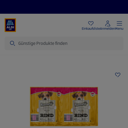
Angebote
Einkaufsliste
Anmelden
Menu
Suche