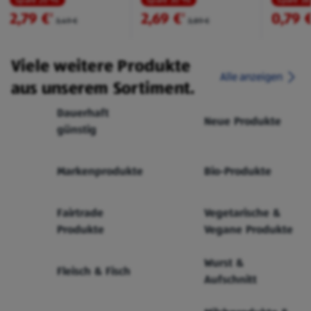
Spare 20 %
Spare 30 %
Spare 3
2,79 €
2,69 €
0,79 
²
²
3,49 €
3,89 €
Viele weitere Produkte
Alle anzeigen
aus unserem Sortiment.
Dauerhaft
Neue Produkte
günstig
Markenprodukte
Bio-Produkte
Fairtrade
Vegetarische &
Produkte
Vegane Produkte
Wurst &
Fleisch & Fisch
Aufschnitt