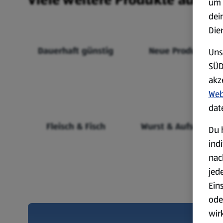
um 
dei
Die
Dauerhaft günstig
Neue Produkte
Uns
SÜD
akz
Web
dat
Fleisch & Fisch
Wurst & Aufschnitt
Du 
ind
nac
jed
Ein
ode
wir