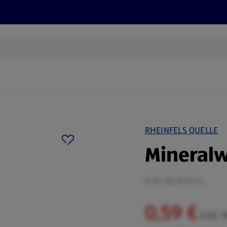
Rezepte und Tipps
Nachhaltigkeit
ALDI Services
RHEINFELS QUELLE
Mineralw
0,75 l (0,79 €/1 l)
0,59 €
inkl. 