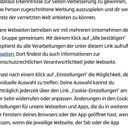
daraus Erkenntnisse zur Seiten-Verbesserung zu gewinnen, 
ne Person zugeschnittene Werbung auszuspielen und dir we
nste der vernetzten Welt anbieten zu können.
Markenprodukte
Bio-Produkte
ere Webseiten betreiben wir mit mehreren Unternehmen de
 Gruppe gemeinsam. Mit deinem Klick auf „Alle bestätigen“
eptierst du alle Verarbeitungen der unter diesem Link aufru
seiten.
Dort findest du auch Informationen zur
enschutzrechtlichen Verantwortlichkeit jeder Webseite.
Käse
Milchprodukte &
hast nach einem Klick auf „Einstellungen“ die Möglichkeit, d
Eier
ividuelle Auswahl zu treffen. Deine Auswahl kannst du
hträglich jederzeit über den Link „Cookie-Einstellungen“ am
er Seite widerrufen oder anpassen. Änderungen in den Cook
stellungen für unsere Webseiten und Apps, die du in weitere
r Fenstern deines Browsers oder der App geöffnet hast, we
ksam, wenn die jeweilige Webseite, der Tab oder die App