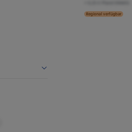
+ 0,25 € Pfand EINWEG
Regional verfügbar