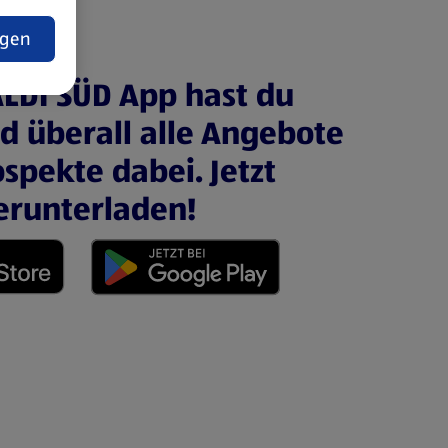
t
ngen
ALDI SÜD App hast du
nd überall alle Angebote
spekte dabei. Jetzt
erunterladen!
 neuen Tab)
(öffnet in einem neuen Tab)