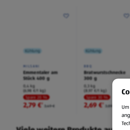
Kühlung
Kühlung
MILSANI
BBQ
Emmentaler am
Bratwurstschnecke
Stück 400 g
300 g
0,4 kg
0,3 kg
Co
(6,98 €/1 kg)
(8,97 €/1 kg)
Spare 20 %
Spare 30 %
2,79 €
2,69 €
²
²
3,49 €
3,89 €
Um 
ang
Tec
Viele weitere Produkte aus un