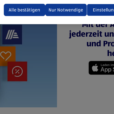
ualisiert oder geschlossen und anschließend wieder geöffne
den.
Alle bestätigen
Nur Notwendige
Einstellu
ere Informationen stellen wir dir in unserer
Mit der 
enschutzerklärung zur Verfügung.
jederzeit u
rsicht der Webseitenbetreiber und Datenschutzerklärungen
und Pro
h
(öffnet in einem