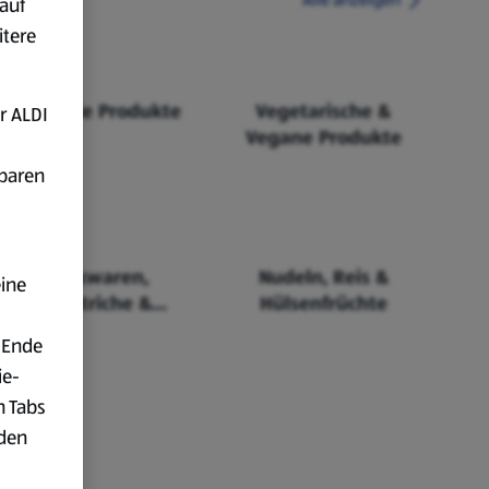
auf
itere
Fairtrade Produkte
Vegetarische &
r ALDI
Vegane Produkte
fbaren
Backwaren,
Nudeln, Reis &
eine
Aufstriche &
Hülsenfrüchte
Cerealien
 Ende
ie-
n Tabs
rden