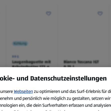
Kühlung
BBQ
Laugenbaguette mit
Bianco Toscana IGT
Kräuterbutter 175 g
0,75 l
0,18 kg
0,75 l
okie- und Datenschutzeinstellungen
(4,51 €/1 kg)
(3,72 €/1 l)
Spare 38 %
Spare 20 %
0,79 €
2,79 €
²
²
1,29 €
3,49 €
unsere
Webseiten
zu optimieren und das Surf-Erlebnis für d
enehm und persönlich wie möglich zu gestalten, setzen wir
hnologien ein, die dein Surfverhalten erfassen und analysier
serem Sortiment.