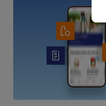
akt
wer
Weit
Dat
Übe