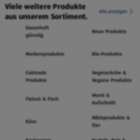
Viele weitere Produkte
Alle anzeigen
aus unserem Sortiment.
Dauerhaft
Neue Produkte
günstig
Markenprodukte
Bio-Produkte
Fairtrade
Vegetarische &
Produkte
Vegane Produkte
Wurst &
Fleisch & Fisch
Aufschnitt
Milchprodukte &
Käse
Eier