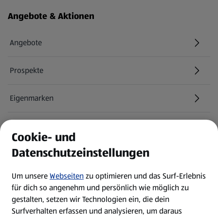
Fußzeilenmenü - weitere Links
Angebote & Aktionen
Angebote
Prospekte
Eigenmarken
ALDI Services
Cookie- und
Datenschutzeinstellungen
Newsletter
Um unsere
Webseiten
zu optimieren und das Surf-Erlebnis
WhatsApp
für dich so angenehm und persönlich wie möglich zu
gestalten, setzen wir Technologien ein, die dein
Surfverhalten erfassen und analysieren, um daraus
Über ALDI SÜD