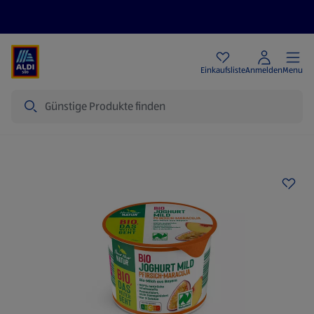
Angebote
Einkaufsliste
Anmelden
Menu
Suche