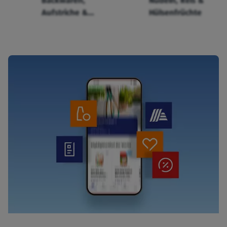
Backwaren,
Nudeln, Reis &
Aufstriche &
Hülsenfrüchte
Cerealien