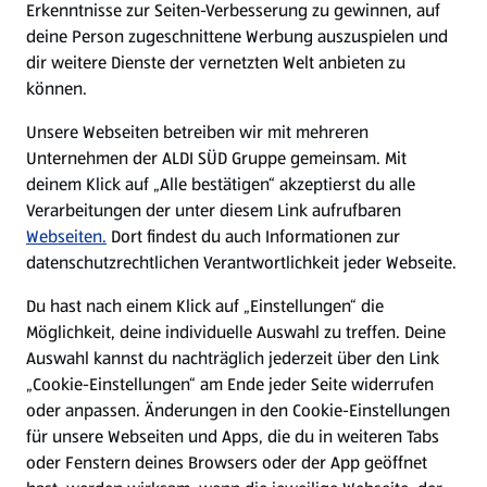
Erkenntnisse zur Seiten-Verbesserung zu gewinnen, auf
deine Person zugeschnittene Werbung auszuspielen und
Filialen
dir weitere Dienste der vernetzten Welt anbieten zu
können.
E-Ladestationen
Unsere Webseiten betreiben wir mit mehreren
Unternehmen der ALDI SÜD Gruppe gemeinsam. Mit
Nachhaltigkeit
deinem Klick auf „Alle bestätigen“ akzeptierst du alle
Verarbeitungen der unter diesem Link aufrufbaren
Karriere
Webseiten.
Dort findest du auch Informationen zur
datenschutzrechtlichen Verantwortlichkeit jeder Webseite.
Presse
Du hast nach einem Klick auf „Einstellungen“ die
Möglichkeit, deine individuelle Auswahl zu treffen. Deine
Hilfe & Kontakt
Auswahl kannst du nachträglich jederzeit über den Link
(öffnet in einem neuen Tab)
„Cookie-Einstellungen“ am Ende jeder Seite widerrufen
oder anpassen. Änderungen in den Cookie-Einstellungen
Unternehmen
für unsere Webseiten und Apps, die du in weiteren Tabs
oder Fenstern deines Browsers oder der App geöffnet