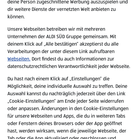
deine Person zugeschnittene Werbung auszuspielen und
Filialen
dir weitere Dienste der vernetzten Welt anbieten zu
können.
E-Ladestationen
Unsere Webseiten betreiben wir mit mehreren
Unternehmen der ALDI SÜD Gruppe gemeinsam. Mit
Nachhaltigkeit
deinem Klick auf „Alle bestätigen“ akzeptierst du alle
Verarbeitungen der unter diesem Link aufrufbaren
Karriere
Webseiten.
Dort findest du auch Informationen zur
datenschutzrechtlichen Verantwortlichkeit jeder Webseite.
Presse
Du hast nach einem Klick auf „Einstellungen“ die
Möglichkeit, deine individuelle Auswahl zu treffen. Deine
Hilfe & Kontakt
Auswahl kannst du nachträglich jederzeit über den Link
(öffnet in einem neuen Tab)
„Cookie-Einstellungen“ am Ende jeder Seite widerrufen
oder anpassen. Änderungen in den Cookie-Einstellungen
Unternehmen
für unsere Webseiten und Apps, die du in weiteren Tabs
oder Fenstern deines Browsers oder der App geöffnet
hast, werden wirksam, wenn die jeweilige Webseite, der
Folge uns hier:
Tab oder die App aktualisiert oder geschlossen und