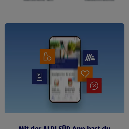
Cerealien
Mit der ALDI SÜD App hast du