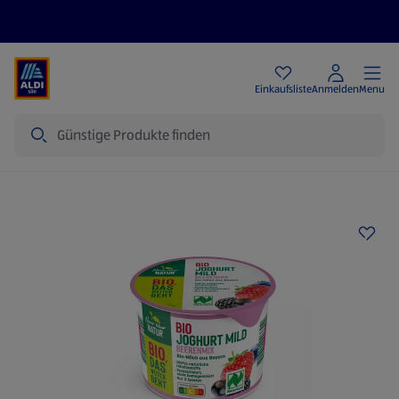
Angebote
Einkaufsliste
Anmelden
Menu
Suche