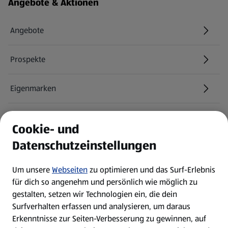
Fußzeilenmenü - weitere Links
Angebote & Aktionen
Angebote
Prospekte
Eigenmarken
ALDI Services
Cookie- und
Datenschutzeinstellungen
Newsletter
Um unsere
Webseiten
zu optimieren und das Surf-Erlebnis
WhatsApp
für dich so angenehm und persönlich wie möglich zu
gestalten, setzen wir Technologien ein, die dein
Surfverhalten erfassen und analysieren, um daraus
Über ALDI SÜD
Erkenntnisse zur Seiten-Verbesserung zu gewinnen, auf