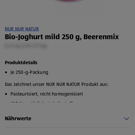
NUR NUR NATUR
Bio-Joghurt mild 250 g, Beerenmix
0,25 kg (3,56 €/1 kg)
Produktdetails
Je 250-g-Packung
Das zeichnet unser NUR NUR NATUR Produkt aus:
Pasteurisiert, nicht homogenisiert
100 % natürliche Inhaltsstoffe
Nur 3 Zutaten
Nährwerte
Unser Bio-Fruchtjoghurt wird aus nicht-homogenisierter
Bio-Milch hergestellt. Eine mögliche Aufrahmung ist