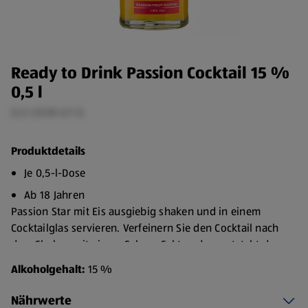
Ready to Drink Passion Cocktail 15 %
0,5 l
0,5 l (9,98 €/1 l)
Produktdetails
Je 0,5-l-Dose
Ab 18 Jahren
Passion Star mit Eis ausgiebig shaken und in einem
Cocktailglas servieren. Verfeinern Sie den Cocktail nach
dem Shaken mit einem Schuss Sekt und es entsteht der
legendäre Pornstar Martini.
Alkoholgehalt:
15 %
Nährwerte