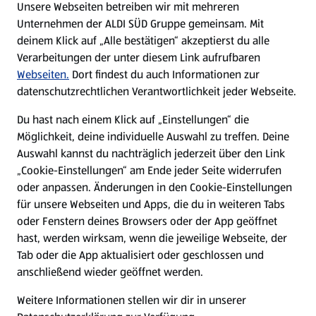
Unsere Webseiten betreiben wir mit mehreren
Unternehmen der ALDI SÜD Gruppe gemeinsam. Mit
Nachhaltigkeit
deinem Klick auf „Alle bestätigen“ akzeptierst du alle
Verarbeitungen der unter diesem Link aufrufbaren
Karriere
Webseiten.
Dort findest du auch Informationen zur
datenschutzrechtlichen Verantwortlichkeit jeder Webseite.
Presse
Du hast nach einem Klick auf „Einstellungen“ die
Möglichkeit, deine individuelle Auswahl zu treffen. Deine
Hilfe & Kontakt
Auswahl kannst du nachträglich jederzeit über den Link
(öffnet in einem neuen Tab)
„Cookie-Einstellungen“ am Ende jeder Seite widerrufen
oder anpassen. Änderungen in den Cookie-Einstellungen
Unternehmen
für unsere Webseiten und Apps, die du in weiteren Tabs
oder Fenstern deines Browsers oder der App geöffnet
hast, werden wirksam, wenn die jeweilige Webseite, der
Folge uns hier:
Tab oder die App aktualisiert oder geschlossen und
anschließend wieder geöffnet werden.
Jetzt die ALDI SÜD App downloaden
Weitere Informationen stellen wir dir in unserer