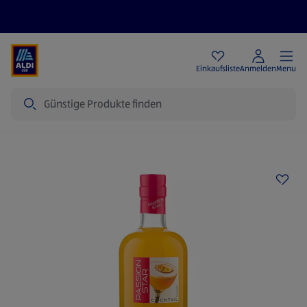
Angebote
Einkaufsliste
Anmelden
Menu
Suche