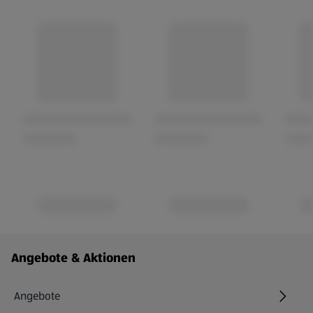
Fußzeilenmenü - weitere Links
Angebote & Aktionen
Angebote