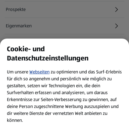
Prospekte
Eigenmarken
ALDI Services
Cookie- und
Datenschutzeinstellungen
Newsletter
Um unsere
Webseiten
zu optimieren und das Surf-Erlebnis
WhatsApp
für dich so angenehm und persönlich wie möglich zu
gestalten, setzen wir Technologien ein, die dein
Surfverhalten erfassen und analysieren, um daraus
Über ALDI SÜD
Erkenntnisse zur Seiten-Verbesserung zu gewinnen, auf
deine Person zugeschnittene Werbung auszuspielen und
Filialen
dir weitere Dienste der vernetzten Welt anbieten zu
können.
E-Ladestationen