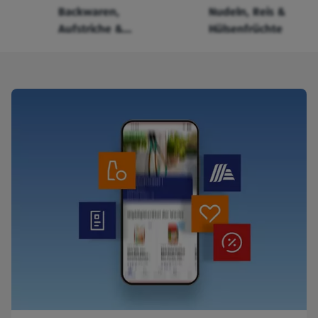
Backwaren,
Nudeln, Reis &
Aufstriche &
Hülsenfrüchte
Cerealien