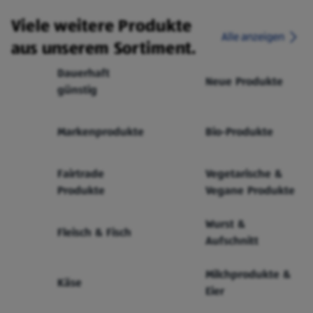
Viele weitere Produkte
Alle anzeigen
aus unserem Sortiment.
Dauerhaft
Neue Produkte
günstig
Markenprodukte
Bio-Produkte
Fairtrade
Vegetarische &
Produkte
Vegane Produkte
Wurst &
Fleisch & Fisch
Aufschnitt
Milchprodukte &
Käse
Eier