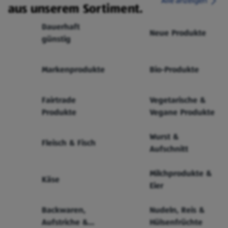
Alle anzeigen
aus unserem Sortiment.
Dauerhaft
Neue Produkte
günstig
Markenprodukte
Bio-Produkte
Fairtrade
Vegetarische &
Produkte
Vegane Produkte
Wurst &
Fleisch & Fisch
Aufschnitt
Milchprodukte &
Käse
Eier
Backwaren,
Nudeln, Reis &
Aufstriche &
Hülsenfrüchte