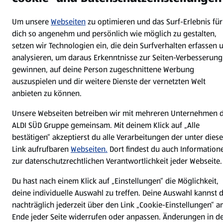
Jetzt die ALDI SÜD App downloaden
Um unsere
Webseiten
zu optimieren und das Surf-Erlebnis für
dich so angenehm und persönlich wie möglich zu gestalten,
setzen wir Technologien ein, die dein Surfverhalten erfassen 
analysieren, um daraus Erkenntnisse zur Seiten-Verbesserung
gewinnen, auf deine Person zugeschnittene Werbung
auszuspielen und dir weitere Dienste der vernetzten Welt
anbieten zu können.
Datenschutz- und Richtlinienmenü
(öffnet in einem neuen Tab)
Cookie-Einstellungen
Garantieportal
Unsere Webseiten betreiben wir mit mehreren Unternehmen 
Impressum
Datenschutzerklärung
ALDI SÜD Gruppe gemeinsam. Mit deinem Klick auf „Alle
Nutzungsbedingungen
Security Policy
bestätigen“ akzeptierst du alle Verarbeitungen der unter dies
Link aufrufbaren
Webseiten.
Dort findest du auch Information
Compliance | Hinweisstellen
zur datenschutzrechtlichen Verantwortlichkeit jeder Webseite.
Du hast nach einem Klick auf „Einstellungen“ die Möglichkeit,
deine individuelle Auswahl zu treffen. Deine Auswahl kannst 
nachträglich jederzeit über den Link „Cookie-Einstellungen“ 
Ende jeder Seite widerrufen oder anpassen. Änderungen in d