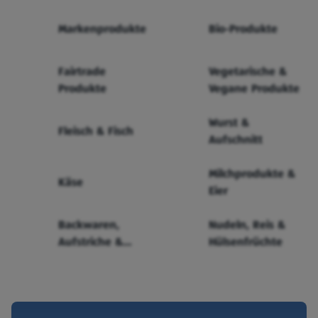
Markenprodukte
Bio-Produkte
Fairtrade
Vegetarische &
Produkte
Vegane Produkte
Wurst &
Fleisch & Fisch
Aufschnitt
Milchprodukte &
Käse
Eier
Backwaren,
Nudeln, Reis &
Aufstriche &
Hülsenfrüchte
Cerealien