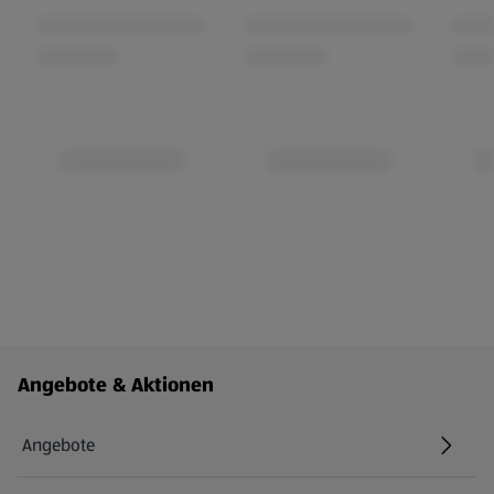
Fußzeilenmenü - weitere Links
Angebote & Aktionen
Angebote