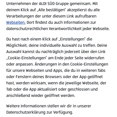
Unternehmen der ALDI SÜD Gruppe gemeinsam. Mit
Nachhaltigkeit
deinem Klick auf „Alle bestätigen“ akzeptierst du alle
Verarbeitungen der unter diesem Link aufrufbaren
Karriere
Webseiten.
Dort findest du auch Informationen zur
datenschutzrechtlichen Verantwortlichkeit jeder Webseite.
Presse
Du hast nach einem Klick auf „Einstellungen“ die
Möglichkeit, deine individuelle Auswahl zu treffen. Deine
Hilfe & Kontakt
Auswahl kannst du nachträglich jederzeit über den Link
(öffnet in einem neuen Tab)
„Cookie-Einstellungen“ am Ende jeder Seite widerrufen
oder anpassen. Änderungen in den Cookie-Einstellungen
Unternehmen
für unsere Webseiten und Apps, die du in weiteren Tabs
oder Fenstern deines Browsers oder der App geöffnet
hast, werden wirksam, wenn die jeweilige Webseite, der
Folge uns hier:
Tab oder die App aktualisiert oder geschlossen und
anschließend wieder geöffnet werden.
Jetzt die ALDI SÜD App downloaden
Weitere Informationen stellen wir dir in unserer
Datenschutzerklärung zur Verfügung.