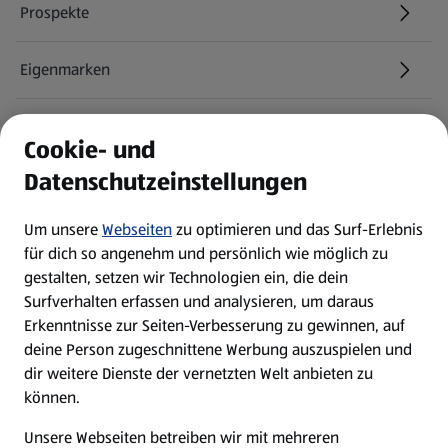
Prospekte
Eigenmarken
ALDI Services
Cookie- und
Datenschutzeinstellungen
Newsletter
Um unsere
Webseiten
zu optimieren und das Surf-Erlebnis
WhatsApp
für dich so angenehm und persönlich wie möglich zu
gestalten, setzen wir Technologien ein, die dein
Surfverhalten erfassen und analysieren, um daraus
Über ALDI SÜD
Erkenntnisse zur Seiten-Verbesserung zu gewinnen, auf
deine Person zugeschnittene Werbung auszuspielen und
Filialen
dir weitere Dienste der vernetzten Welt anbieten zu
können.
E-Ladestationen
Unsere Webseiten betreiben wir mit mehreren