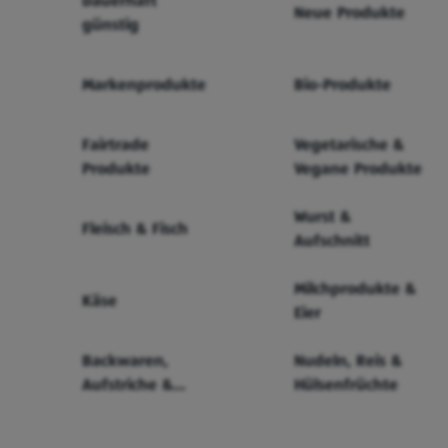
Dauerhaft
Neue Produkte
günstig
Markenprodukte
Bio-Produkte
Fairtrade
Vegetarische &
Produkte
Vegane Produkte
Wurst &
Fleisch & Fisch
Aufschnitt
Milchprodukte &
Käse
Eier
Backwaren,
Nudeln, Reis &
Aufstriche &
Hülsenfrüchte
Cerealien