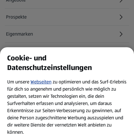
Prospekte
Eigenmarken
ALDI Services
Cookie- und
Datenschutzeinstellungen
Newsletter
Um unsere
Webseiten
zu optimieren und das Surf-Erlebnis
WhatsApp
für dich so angenehm und persönlich wie möglich zu
gestalten, setzen wir Technologien ein, die dein
Surfverhalten erfassen und analysieren, um daraus
Über ALDI SÜD
Erkenntnisse zur Seiten-Verbesserung zu gewinnen, auf
deine Person zugeschnittene Werbung auszuspielen und
Filialen
dir weitere Dienste der vernetzten Welt anbieten zu
können.