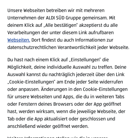
E-Ladestationen
Unsere Webseiten betreiben wir mit mehreren
Unternehmen der ALDI SÜD Gruppe gemeinsam. Mit
Nachhaltigkeit
deinem Klick auf „Alle bestätigen“ akzeptierst du alle
Verarbeitungen der unter diesem Link aufrufbaren
Karriere
Webseiten.
Dort findest du auch Informationen zur
datenschutzrechtlichen Verantwortlichkeit jeder Webseite.
Presse
Du hast nach einem Klick auf „Einstellungen“ die
Möglichkeit, deine individuelle Auswahl zu treffen. Deine
Hilfe & Kontakt
Auswahl kannst du nachträglich jederzeit über den Link
(öffnet in einem neuen Tab)
„Cookie-Einstellungen“ am Ende jeder Seite widerrufen
oder anpassen. Änderungen in den Cookie-Einstellungen
Unternehmen
für unsere Webseiten und Apps, die du in weiteren Tabs
oder Fenstern deines Browsers oder der App geöffnet
hast, werden wirksam, wenn die jeweilige Webseite, der
Folge uns hier:
Tab oder die App aktualisiert oder geschlossen und
anschließend wieder geöffnet werden.
Jetzt die ALDI SÜD App downloaden