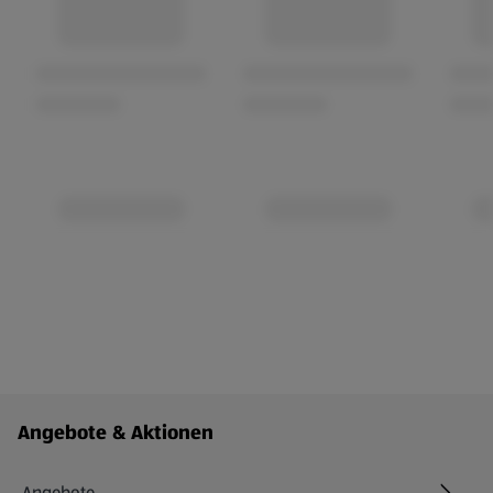
Fußzeilenmenü - weitere Links
Angebote & Aktionen
Angebote