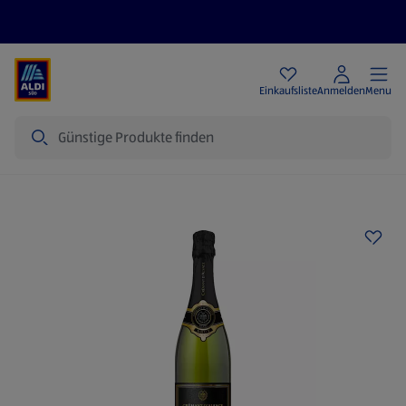
Angebote
Einkaufsliste
Anmelden
Menu
Suche