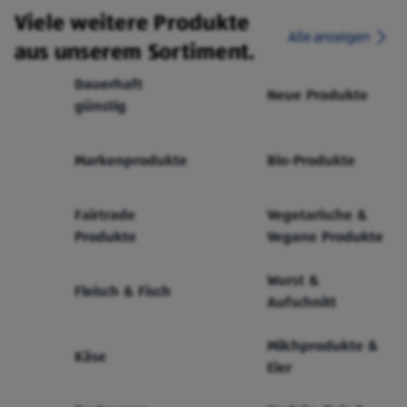
Viele weitere Produkte
Alle anzeigen
aus unserem Sortiment.
Dauerhaft
Neue Produkte
günstig
Markenprodukte
Bio-Produkte
Fairtrade
Vegetarische &
Produkte
Vegane Produkte
Wurst &
Fleisch & Fisch
Aufschnitt
Milchprodukte &
Käse
Eier