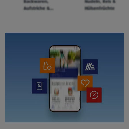
Backwaren,
Nudeln, Reis &
Aufstriche &
Hülsenfrüchte
Cerealien