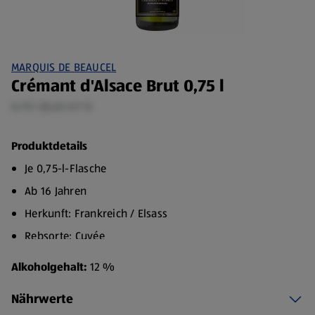
MARQUIS DE BEAUCEL
Crémant d'Alsace Brut 0,75 l
0,75 l (8,65 €/1 l)
Produktdetails
Je 0,75-l-Flasche
Ab 16 Jahren
Herkunft: Frankreich / Elsass
Rebsorte: Cuvée
Passend zu: Fisch, Meeresfrüchte, Apéro, Dessert
Alkoholgehalt:
12 %
Hergestellt nach der traditionellen Flaschengärung verfügt
dieser Crémant aus dem Elsass über ein feines Prickeln
Nährwerte
und eine fruchtige Note.