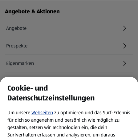
Fußzeilenmenü - weitere Links
Angebote & Aktionen
Angebote
Prospekte
Eigenmarken
ALDI Services
Cookie- und
Datenschutzeinstellungen
Newsletter
Um unsere
Webseiten
zu optimieren und das Surf-Erlebnis
WhatsApp
für dich so angenehm und persönlich wie möglich zu
gestalten, setzen wir Technologien ein, die dein
Surfverhalten erfassen und analysieren, um daraus
Über ALDI SÜD