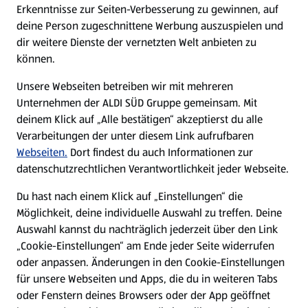
Erkenntnisse zur Seiten-Verbesserung zu gewinnen, auf
deine Person zugeschnittene Werbung auszuspielen und
Filialen
dir weitere Dienste der vernetzten Welt anbieten zu
können.
E-Ladestationen
Unsere Webseiten betreiben wir mit mehreren
Unternehmen der ALDI SÜD Gruppe gemeinsam. Mit
Nachhaltigkeit
deinem Klick auf „Alle bestätigen“ akzeptierst du alle
Verarbeitungen der unter diesem Link aufrufbaren
Karriere
Webseiten.
Dort findest du auch Informationen zur
datenschutzrechtlichen Verantwortlichkeit jeder Webseite.
Presse
Du hast nach einem Klick auf „Einstellungen“ die
Möglichkeit, deine individuelle Auswahl zu treffen. Deine
Hilfe & Kontakt
Auswahl kannst du nachträglich jederzeit über den Link
(öffnet in einem neuen Tab)
„Cookie-Einstellungen“ am Ende jeder Seite widerrufen
oder anpassen. Änderungen in den Cookie-Einstellungen
Unternehmen
für unsere Webseiten und Apps, die du in weiteren Tabs
oder Fenstern deines Browsers oder der App geöffnet