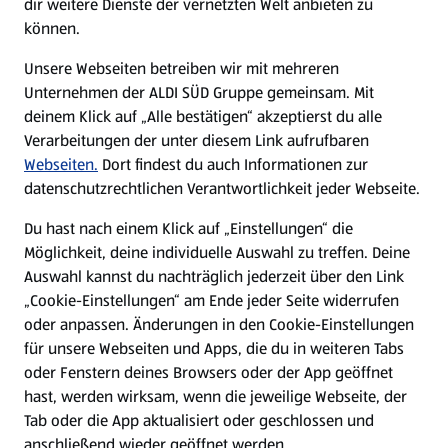
dir weitere Dienste der vernetzten Welt anbieten zu
können.
E-Ladestationen
Unsere Webseiten betreiben wir mit mehreren
Unternehmen der ALDI SÜD Gruppe gemeinsam. Mit
Nachhaltigkeit
deinem Klick auf „Alle bestätigen“ akzeptierst du alle
Verarbeitungen der unter diesem Link aufrufbaren
Karriere
Webseiten.
Dort findest du auch Informationen zur
datenschutzrechtlichen Verantwortlichkeit jeder Webseite.
Presse
Du hast nach einem Klick auf „Einstellungen“ die
Möglichkeit, deine individuelle Auswahl zu treffen. Deine
Hilfe & Kontakt
Auswahl kannst du nachträglich jederzeit über den Link
(öffnet in einem neuen Tab)
„Cookie-Einstellungen“ am Ende jeder Seite widerrufen
oder anpassen. Änderungen in den Cookie-Einstellungen
Unternehmen
für unsere Webseiten und Apps, die du in weiteren Tabs
oder Fenstern deines Browsers oder der App geöffnet
hast, werden wirksam, wenn die jeweilige Webseite, der
Folge uns hier:
Tab oder die App aktualisiert oder geschlossen und
anschließend wieder geöffnet werden.