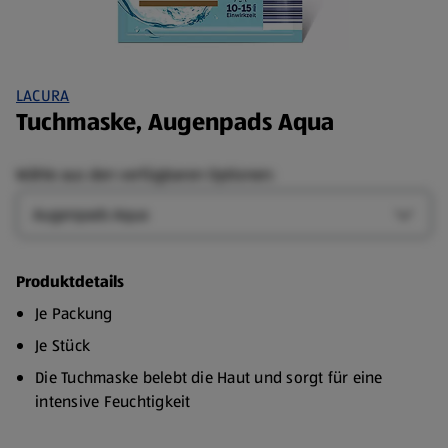
LACURA
Tuchmaske, Augenpads Aqua
Wähle aus den verfügbaren Optionen:
Art
Art-Op
Produktdetails
Je Packung
Je Stück
Die Tuchmaske belebt die Haut und sorgt für eine
intensive Feuchtigkeit