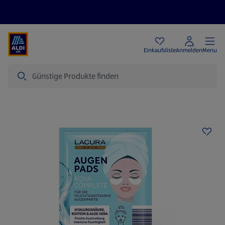
Angebote
Einkaufsliste
Anmelden
Menu
Suche