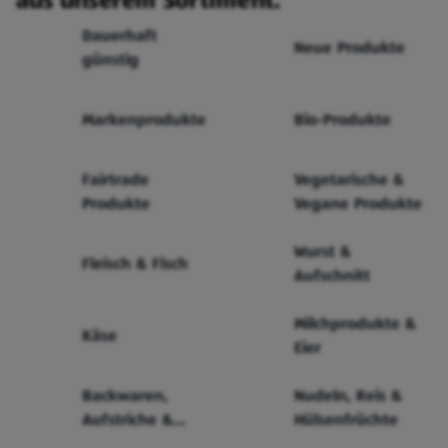
aus unserem Sortiment.
Dauerhaft
Neue Produkte
günstig
Markenprodukte
Bio-Produkte
Fairtrade
Vegetarische &
Produkte
Vegane Produkte
Wurst &
Fleisch & Fisch
Aufschnitt
Milchprodukte &
Käse
Eier
Backwaren,
Nudeln, Reis &
Aufstriche &
Hülsenfrüchte
Cerealien