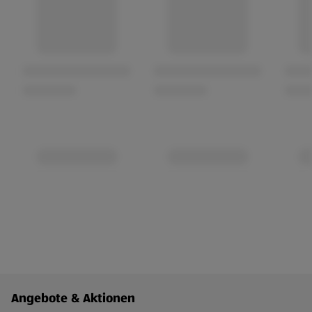
Fußzeilenmenü - weitere Links
Angebote & Aktionen