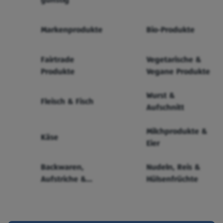
Markenprodukte
Bio-Produkte
Fairtrade
Vegetarische &
Produkte
Vegane Produkte
Wurst &
Fleisch & Fisch
Aufschnitt
Milchprodukte &
Käse
Eier
Backwaren,
Nudeln, Reis &
Aufstriche &
Hülsenfrüchte
Cerealien