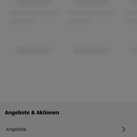
Fußzeilenmenü - weitere Links
Angebote & Aktionen
Angebote