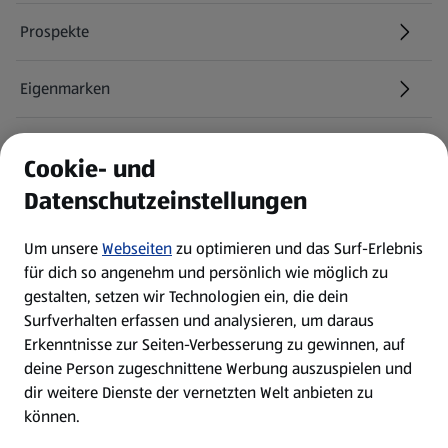
Prospekte
Eigenmarken
ALDI Services
Cookie- und
Datenschutzeinstellungen
Newsletter
Um unsere
Webseiten
zu optimieren und das Surf-Erlebnis
WhatsApp
für dich so angenehm und persönlich wie möglich zu
gestalten, setzen wir Technologien ein, die dein
Surfverhalten erfassen und analysieren, um daraus
Über ALDI SÜD
Erkenntnisse zur Seiten-Verbesserung zu gewinnen, auf
deine Person zugeschnittene Werbung auszuspielen und
Filialen
dir weitere Dienste der vernetzten Welt anbieten zu
können.
E-Ladestationen