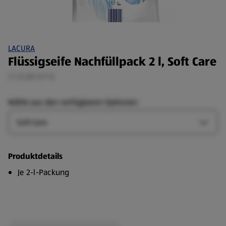
LACURA
Flüssigseife Nachfüllpack 2 l, Soft Care
2 l (1,00 €/1 l)
Wähle aus den verfügbaren Optionen:
Art
Art-Op
Produktdetails
Je 2-l-Packung