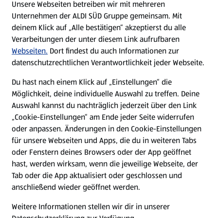
Unsere Webseiten betreiben wir mit mehreren
Unternehmen der ALDI SÜD Gruppe gemeinsam. Mit
Nachhaltigkeit
deinem Klick auf „Alle bestätigen“ akzeptierst du alle
Verarbeitungen der unter diesem Link aufrufbaren
Karriere
Webseiten.
Dort findest du auch Informationen zur
datenschutzrechtlichen Verantwortlichkeit jeder Webseite.
Presse
Du hast nach einem Klick auf „Einstellungen“ die
Möglichkeit, deine individuelle Auswahl zu treffen. Deine
Hilfe & Kontakt
Auswahl kannst du nachträglich jederzeit über den Link
(öffnet in einem neuen Tab)
„Cookie-Einstellungen“ am Ende jeder Seite widerrufen
oder anpassen. Änderungen in den Cookie-Einstellungen
Unternehmen
für unsere Webseiten und Apps, die du in weiteren Tabs
oder Fenstern deines Browsers oder der App geöffnet
hast, werden wirksam, wenn die jeweilige Webseite, der
Folge uns hier:
Tab oder die App aktualisiert oder geschlossen und
anschließend wieder geöffnet werden.
Jetzt die ALDI SÜD App downloaden
Weitere Informationen stellen wir dir in unserer