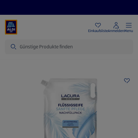
Angebote
Einkaufsliste
Anmelden
Menu
Suche