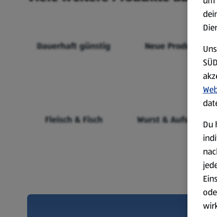
um 
dei
Die
Dauerhaft günstig
Neue Produkte
Uns
SÜD
akz
Web
dat
Fleisch & Fisch
Wurst & Aufschnitt
Du 
ind
nac
jed
Ein
ode
wir