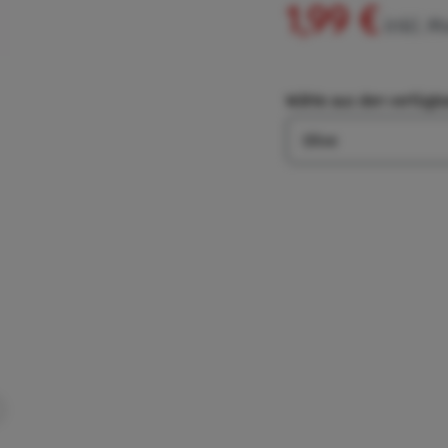
1,99 €
inkl. M
Wähle aus den verfügb
Art