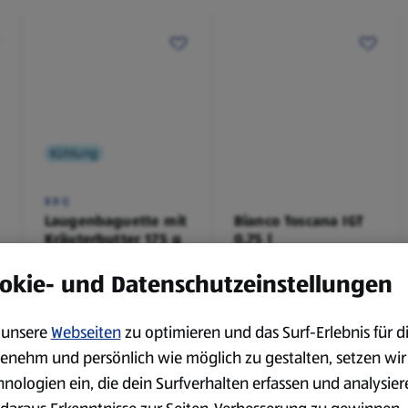
Kühlung
BBQ
Laugenbaguette mit
Bianco Toscana IGT
Kräuterbutter 175 g
0,75 l
0,18 kg
0,75 l
okie- und Datenschutzeinstellungen
(4,51 €/1 kg)
(3,72 €/1 l)
Spare 38 %
Spare 20 %
0,79 €
2,79 €
²
²
1,29 €
3,49 €
unsere
Webseiten
zu optimieren und das Surf-Erlebnis für d
enehm und persönlich wie möglich zu gestalten, setzen wir
hnologien ein, die dein Surfverhalten erfassen und analysier
serem Sortiment.