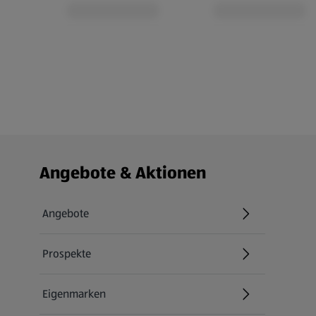
Fußzeilenmenü - weitere Links
Angebote & Aktionen
Angebote
Prospekte
Eigenmarken