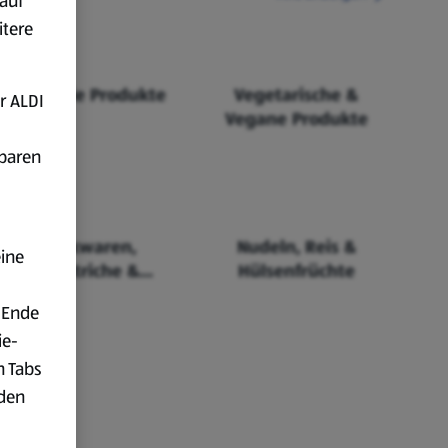
auf
itere
Fairtrade Produkte
Vegetarische &
r ALDI
Vegane Produkte
fbaren
Backwaren,
Nudeln, Reis &
eine
Aufstriche &
Hülsenfrüchte
Cerealien
 Ende
ie-
n Tabs
rden