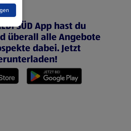
t
ngen
ALDI SÜD App hast du
nd überall alle Angebote
spekte dabei. Jetzt
erunterladen!
 neuen Tab)
(öffnet in einem neuen Tab)