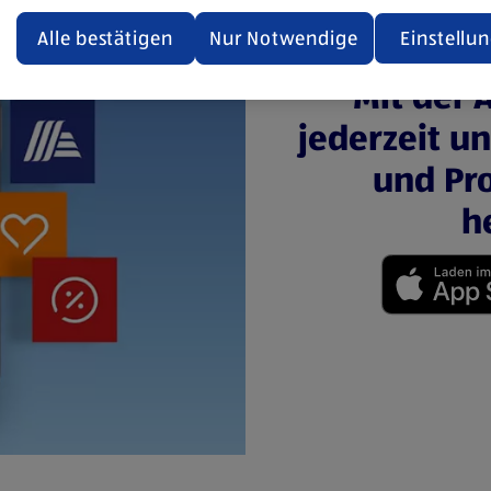
ualisiert oder geschlossen und anschließend wieder geöffne
den.
Alle bestätigen
Nur Notwendige
Einstellu
ere Informationen stellen wir dir in unserer
Mit der 
enschutzerklärung zur Verfügung.
jederzeit u
rsicht der Webseitenbetreiber und Datenschutzerklärungen
und Pro
h
(öffnet in einem