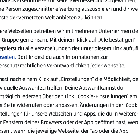
daraus Erkenntnisse zur Seiten-Verbesserung zu gewinnen, 
ne Person zugeschnittene Werbung auszuspielen und dir we
nste der vernetzten Welt anbieten zu können.
Markenprodukte
Bio-Produkte
ere Webseiten betreiben wir mit mehreren Unternehmen de
 Gruppe gemeinsam. Mit deinem Klick auf „Alle bestätigen“
eptierst du alle Verarbeitungen der unter diesem Link aufru
seiten.
Dort findest du auch Informationen zur
enschutzrechtlichen Verantwortlichkeit jeder Webseite.
Käse
Milchprodukte &
hast nach einem Klick auf „Einstellungen“ die Möglichkeit, d
Eier
ividuelle Auswahl zu treffen. Deine Auswahl kannst du
hträglich jederzeit über den Link „Cookie-Einstellungen“ am
er Seite widerrufen oder anpassen. Änderungen in den Cook
stellungen für unsere Webseiten und Apps, die du in weitere
r Fenstern deines Browsers oder der App geöffnet hast, we
ksam, wenn die jeweilige Webseite, der Tab oder die App