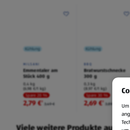
Kühlung
Kühlung
MILSANI
BBQ
Emmentaler am
Bratwurstschnecke
Stück 400 g
300 g
0,4 kg
0,3 kg
Co
(6,98 €/1 kg)
(8,97 €/1 kg)
Spare 20 %
Spare 30 %
2,79 €
2,69 €
²
²
3,49 €
3,89 €
Um 
ang
Tec
Viele weitere Produkte aus un