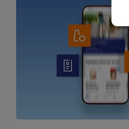
akt
wer
Weit
Dat
Übe