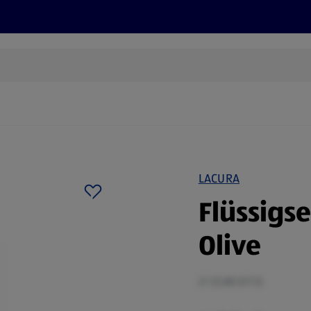
Rezepte und Tipps
Nachhaltigkeit
ALDI Services
LACURA
Flüssigse
Olive
2 l (1,00 €/1 l)