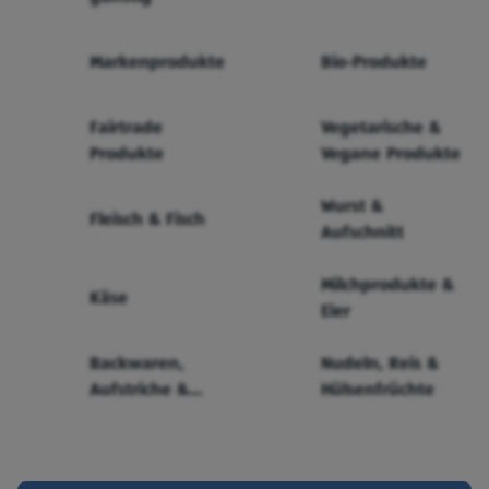
Markenprodukte
Bio-Produkte
Fairtrade
Vegetarische &
Produkte
Vegane Produkte
Wurst &
Fleisch & Fisch
Aufschnitt
Milchprodukte &
Käse
Eier
Backwaren,
Nudeln, Reis &
Aufstriche &
Hülsenfrüchte
Cerealien