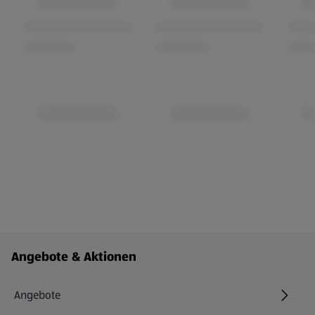
Fußzeilenmenü - weitere Links
Angebote & Aktionen
Angebote