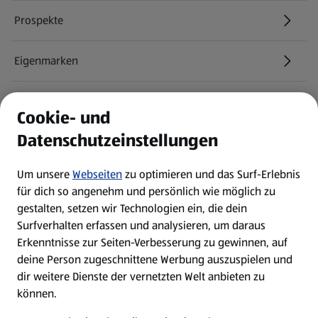
Prospekte
Eigenmarken
ALDI Services
Cookie- und
Datenschutzeinstellungen
Newsletter
Um unsere
Webseiten
zu optimieren und das Surf-Erlebnis
WhatsApp
für dich so angenehm und persönlich wie möglich zu
gestalten, setzen wir Technologien ein, die dein
Surfverhalten erfassen und analysieren, um daraus
Über ALDI SÜD
Erkenntnisse zur Seiten-Verbesserung zu gewinnen, auf
deine Person zugeschnittene Werbung auszuspielen und
Filialen
dir weitere Dienste der vernetzten Welt anbieten zu
können.
E-Ladestationen