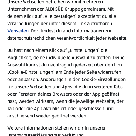
Unsere Webseiten betreiben wir mit mehreren
Unternehmen der ALDI SÜD Gruppe gemeinsam. Mit
Nachhaltigkeit
deinem Klick auf „Alle bestätigen“ akzeptierst du alle
Verarbeitungen der unter diesem Link aufrufbaren
Karriere
Webseiten.
Dort findest du auch Informationen zur
datenschutzrechtlichen Verantwortlichkeit jeder Webseite.
Presse
Du hast nach einem Klick auf „Einstellungen“ die
Möglichkeit, deine individuelle Auswahl zu treffen. Deine
Hilfe & Kontakt
Auswahl kannst du nachträglich jederzeit über den Link
(öffnet in einem neuen Tab)
„Cookie-Einstellungen“ am Ende jeder Seite widerrufen
oder anpassen. Änderungen in den Cookie-Einstellungen
Unternehmen
für unsere Webseiten und Apps, die du in weiteren Tabs
oder Fenstern deines Browsers oder der App geöffnet
hast, werden wirksam, wenn die jeweilige Webseite, der
Folge uns hier:
Tab oder die App aktualisiert oder geschlossen und
anschließend wieder geöffnet werden.
Jetzt die ALDI SÜD App downloaden
Weitere Informationen stellen wir dir in unserer
Datenschutzerklärung zur Verfügung.