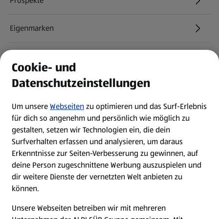
Prospekte
Eigenmarken
ALDI Services
Cookie- und
Datenschutzeinstellungen
Newsletter
Um unsere
Webseiten
zu optimieren und das Surf-Erlebnis
WhatsApp
für dich so angenehm und persönlich wie möglich zu
gestalten, setzen wir Technologien ein, die dein
Surfverhalten erfassen und analysieren, um daraus
Über ALDI SÜD
Erkenntnisse zur Seiten-Verbesserung zu gewinnen, auf
deine Person zugeschnittene Werbung auszuspielen und
Filialen
dir weitere Dienste der vernetzten Welt anbieten zu
können.
E-Ladestationen
Unsere Webseiten betreiben wir mit mehreren