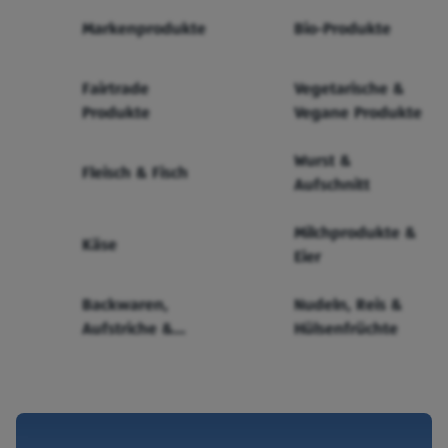
Markenprodukte
Bio-Produkte
Fairtrade
Vegetarische &
Produkte
Vegane Produkte
Wurst &
Fleisch & Fisch
Aufschnitt
Milchprodukte &
Käse
Eier
Backwaren,
Nudeln, Reis &
Aufstriche &
Hülsenfrüchte
Cerealien