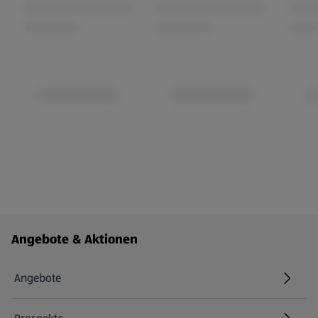
Fußzeilenmenü - weitere Links
Angebote & Aktionen
Angebote