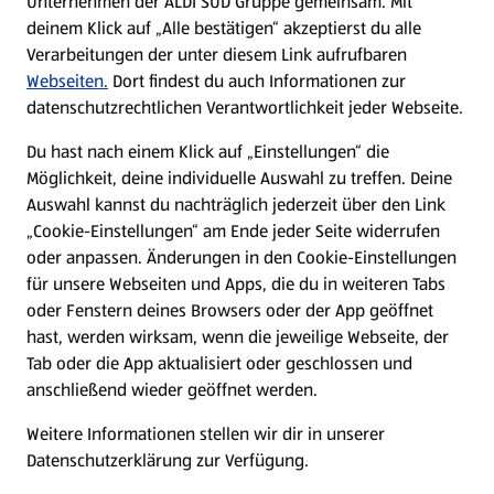
Unternehmen der ALDI SÜD Gruppe gemeinsam. Mit
Nachhaltigkeit
deinem Klick auf „Alle bestätigen“ akzeptierst du alle
Verarbeitungen der unter diesem Link aufrufbaren
Karriere
Webseiten.
Dort findest du auch Informationen zur
datenschutzrechtlichen Verantwortlichkeit jeder Webseite.
Presse
Du hast nach einem Klick auf „Einstellungen“ die
Möglichkeit, deine individuelle Auswahl zu treffen. Deine
Hilfe & Kontakt
Auswahl kannst du nachträglich jederzeit über den Link
(öffnet in einem neuen Tab)
„Cookie-Einstellungen“ am Ende jeder Seite widerrufen
oder anpassen. Änderungen in den Cookie-Einstellungen
Unternehmen
für unsere Webseiten und Apps, die du in weiteren Tabs
oder Fenstern deines Browsers oder der App geöffnet
hast, werden wirksam, wenn die jeweilige Webseite, der
Folge uns hier:
Tab oder die App aktualisiert oder geschlossen und
anschließend wieder geöffnet werden.
Jetzt die ALDI SÜD App downloaden
Weitere Informationen stellen wir dir in unserer
Datenschutzerklärung zur Verfügung.