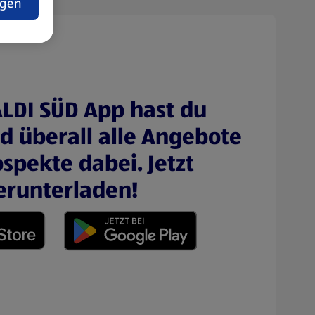
ngen
ALDI SÜD App hast du
nd überall alle Angebote
spekte dabei. Jetzt
erunterladen!
 neuen Tab)
(öffnet in einem neuen Tab)