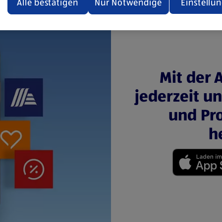
den.
Alle bestätigen
Nur Notwendige
Einstellu
ere Informationen stellen wir dir in unserer
enschutzerklärung zur Verfügung.
rsicht der Webseitenbetreiber und Datenschutzerklärungen
Mit der 
jederzeit u
und Pro
h
(öffnet in einem