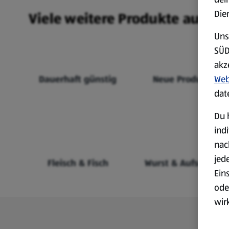
Die
Viele weitere Produkte aus un
Uns
SÜD
akz
Dauerhaft günstig
Neue Produkte
Web
dat
Du 
ind
nac
jed
Fleisch & Fisch
Wurst & Aufschnitt
Ein
ode
wir
akt