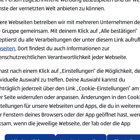
nste der vernetzten Welt anbieten zu können.
serem Sortiment.
ere Webseiten betreiben wir mit mehreren Unternehmen de
 Gruppe gemeinsam. Mit deinem Klick auf „Alle bestätigen“
eptierst du alle Verarbeitungen der unter diesem Link aufru
seiten.
Markenprodukte
Dort findest du auch Informationen zur
Bio-Produkte
enschutzrechtlichen Verantwortlichkeit jeder Webseite.
hast nach einem Klick auf „Einstellungen“ die Möglichkeit, d
ividuelle Auswahl zu treffen. Deine Auswahl kannst du
hträglich jederzeit über den Link „Cookie-Einstellungen“ am
er Seite widerrufen oder anpassen. Änderungen in den Cook
Käse
Milchprodukte &
stellungen für unsere Webseiten und Apps, die du in weitere
Eier
r Fenstern deines Browsers oder der App geöffnet hast, we
ksam, wenn die jeweilige Webseite, der Tab oder die App
ualisiert oder geschlossen und anschließend wieder geöffne