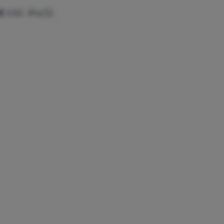
€
inkl. MwSt.