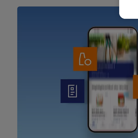
wer
Weit
Dat
Übe