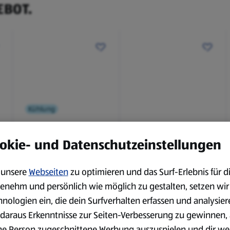
EBOT.
Kühlung
BBQ
okie- und Datenschutzeinstellungen
Laugenbaguette mit
Bianco Toscana IGT
Kräuterbutter 175 g
0,75 l
unsere
Webseiten
zu optimieren und das Surf-Erlebnis für d
0,18 kg
0,75 l
(4,51 €/1 kg)
(3,72 €/1 l)
enehm und persönlich wie möglich zu gestalten, setzen wir
Spare 38 %
Spare 20 %
hnologien ein, die dein Surfverhalten erfassen und analysier
0,79 €
2,79 €
²
²
1,29 €
3,49 €
daraus Erkenntnisse zur Seiten-Verbesserung zu gewinnen, 
ne Person zugeschnittene Werbung auszuspielen und dir we