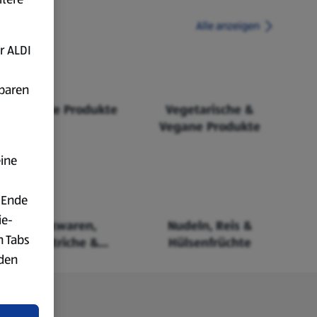
Alle anzeigen
r ALDI
fbaren
Fairtrade Produkte
Vegetarische &
Vegane Produkte
eine
 Ende
ie-
Backwaren,
Nudeln, Reis &
n Tabs
Aufstriche &
Hülsenfrüchte
rden
Cerealien
t