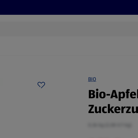
Rezepte und Tipps
Nachhaltigkeit
ALDI Services
BIO
Bio-Apf
Zuckerzu
0,36 kg (2,08 €/1 kg)