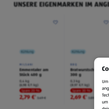
UNSERE EIGENMARKEN IM ANG
Kühlung
Kühlung
MILSANI
BBQ
Co
Emmentaler am
Bratwurstschnecke
Stück 400 g
300 g
Um 
0,4 kg
0,3 kg
(6,98 €/1 kg)
(8,97 €/1 kg)
ang
Spare 20 %
Spare 30 %
Tec
2,79 €
2,69 €
²
²
3,49 €
3,89 €
um 
dei