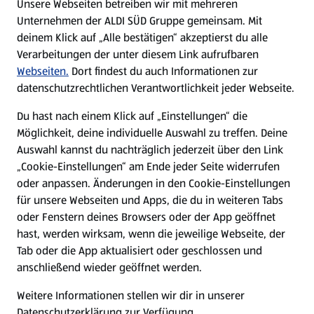
Unsere Webseiten betreiben wir mit mehreren
Unternehmen der ALDI SÜD Gruppe gemeinsam. Mit
Nachhaltigkeit
deinem Klick auf „Alle bestätigen“ akzeptierst du alle
Verarbeitungen der unter diesem Link aufrufbaren
Karriere
Webseiten.
Dort findest du auch Informationen zur
datenschutzrechtlichen Verantwortlichkeit jeder Webseite.
Presse
Du hast nach einem Klick auf „Einstellungen“ die
Möglichkeit, deine individuelle Auswahl zu treffen. Deine
Hilfe & Kontakt
Auswahl kannst du nachträglich jederzeit über den Link
(öffnet in einem neuen Tab)
„Cookie-Einstellungen“ am Ende jeder Seite widerrufen
oder anpassen. Änderungen in den Cookie-Einstellungen
Unternehmen
für unsere Webseiten und Apps, die du in weiteren Tabs
oder Fenstern deines Browsers oder der App geöffnet
hast, werden wirksam, wenn die jeweilige Webseite, der
Folge uns hier:
Tab oder die App aktualisiert oder geschlossen und
anschließend wieder geöffnet werden.
Jetzt die ALDI SÜD App downloaden
Weitere Informationen stellen wir dir in unserer
Datenschutzerklärung zur Verfügung.