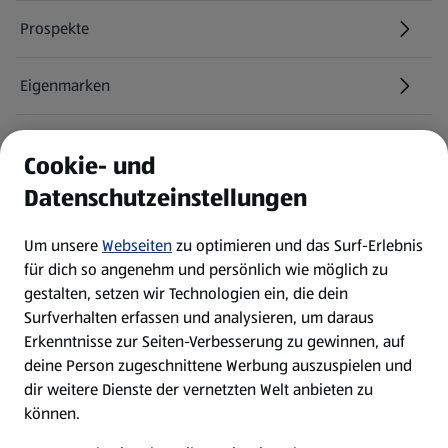
Prospekte
Eigenmarken
ALDI Services
Cookie- und
Datenschutzeinstellungen
Newsletter
Um unsere
Webseiten
zu optimieren und das Surf-Erlebnis
WhatsApp
für dich so angenehm und persönlich wie möglich zu
gestalten, setzen wir Technologien ein, die dein
Surfverhalten erfassen und analysieren, um daraus
Über ALDI SÜD
Erkenntnisse zur Seiten-Verbesserung zu gewinnen, auf
deine Person zugeschnittene Werbung auszuspielen und
Filialen
dir weitere Dienste der vernetzten Welt anbieten zu
können.
E-Ladestationen