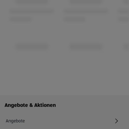
Fußzeilenmenü - weitere Links
Angebote & Aktionen
Angebote