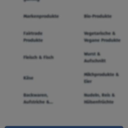
Markenprodukte
Bio-Produkte
Fairtrade
Vegetarische &
Produkte
Vegane Produkte
Wurst &
Fleisch & Fisch
Aufschnitt
Milchprodukte &
Käse
Eier
Backwaren,
Nudeln, Reis &
Aufstriche &
Hülsenfrüchte
Cerealien