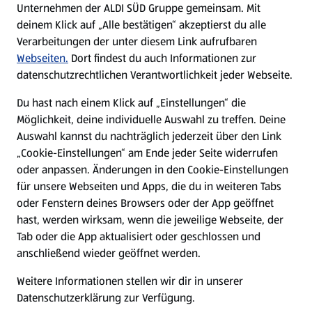
Unternehmen der ALDI SÜD Gruppe gemeinsam. Mit
Nachhaltigkeit
deinem Klick auf „Alle bestätigen“ akzeptierst du alle
Verarbeitungen der unter diesem Link aufrufbaren
Karriere
Webseiten.
Dort findest du auch Informationen zur
datenschutzrechtlichen Verantwortlichkeit jeder Webseite.
Presse
Du hast nach einem Klick auf „Einstellungen“ die
Möglichkeit, deine individuelle Auswahl zu treffen. Deine
Hilfe & Kontakt
Auswahl kannst du nachträglich jederzeit über den Link
(öffnet in einem neuen Tab)
„Cookie-Einstellungen“ am Ende jeder Seite widerrufen
oder anpassen. Änderungen in den Cookie-Einstellungen
Unternehmen
für unsere Webseiten und Apps, die du in weiteren Tabs
oder Fenstern deines Browsers oder der App geöffnet
hast, werden wirksam, wenn die jeweilige Webseite, der
Folge uns hier:
Tab oder die App aktualisiert oder geschlossen und
anschließend wieder geöffnet werden.
Jetzt die ALDI SÜD App downloaden
Weitere Informationen stellen wir dir in unserer
Datenschutzerklärung zur Verfügung.