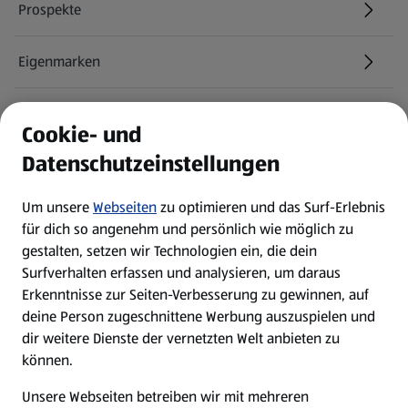
Prospekte
Eigenmarken
ALDI Services
Cookie- und
Datenschutzeinstellungen
Newsletter
Um unsere
Webseiten
zu optimieren und das Surf-Erlebnis
WhatsApp
für dich so angenehm und persönlich wie möglich zu
gestalten, setzen wir Technologien ein, die dein
Surfverhalten erfassen und analysieren, um daraus
Über ALDI SÜD
Erkenntnisse zur Seiten-Verbesserung zu gewinnen, auf
deine Person zugeschnittene Werbung auszuspielen und
Filialen
dir weitere Dienste der vernetzten Welt anbieten zu
können.
E-Ladestationen
Unsere Webseiten betreiben wir mit mehreren