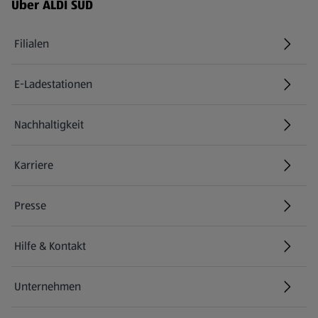
Über ALDI SÜD
Filialen
E-Ladestationen
Nachhaltigkeit
Karriere
Presse
Hilfe & Kontakt
(öffnet in einem neuen Tab)
Unternehmen