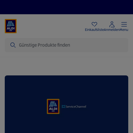
Angebote
Einkaufsliste
Anmelden
Menu
Suche
Dienstleisterportal ServiceChannel Schulungen | ALDI SÜD