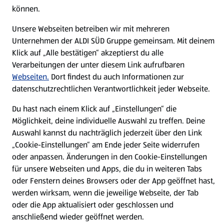
können.
Nachhaltigkeit
Unsere Webseiten betreiben wir mit mehreren
Karriere
Unternehmen der ALDI SÜD Gruppe gemeinsam. Mit deinem
Klick auf „Alle bestätigen“ akzeptierst du alle
Verarbeitungen der unter diesem Link aufrufbaren
Presse
Webseiten.
Dort findest du auch Informationen zur
datenschutzrechtlichen Verantwortlichkeit jeder Webseite.
Hilfe & Kontakt
(öffnet in einem neuen Tab)
Du hast nach einem Klick auf „Einstellungen“ die
Möglichkeit, deine individuelle Auswahl zu treffen. Deine
Unternehmen
Auswahl kannst du nachträglich jederzeit über den Link
„Cookie-Einstellungen“ am Ende jeder Seite widerrufen
Folge uns hier:
oder anpassen. Änderungen in den Cookie-Einstellungen
für unsere Webseiten und Apps, die du in weiteren Tabs
oder Fenstern deines Browsers oder der App geöffnet hast,
Jetzt die ALDI SÜD App downloaden
werden wirksam, wenn die jeweilige Webseite, der Tab
oder die App aktualisiert oder geschlossen und
anschließend wieder geöffnet werden.