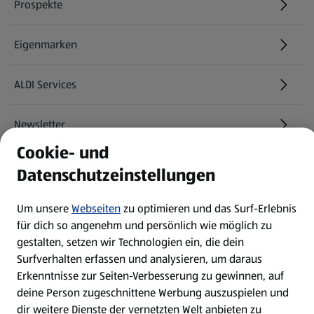
Prospekte
Eigenmarken
ALDI Services
Newsletter
Cookie- und
WhatsApp
Datenschutzeinstellungen
Über ALDI SÜD
Um unsere
Webseiten
zu optimieren und das Surf-Erlebnis
für dich so angenehm und persönlich wie möglich zu
gestalten, setzen wir Technologien ein, die dein
Filialen
Surfverhalten erfassen und analysieren, um daraus
Erkenntnisse zur Seiten-Verbesserung zu gewinnen, auf
E-Ladestationen
deine Person zugeschnittene Werbung auszuspielen und
dir weitere Dienste der vernetzten Welt anbieten zu