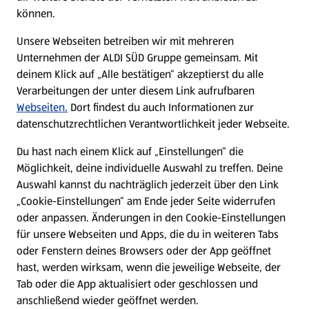
können.
E-Ladestationen
Unsere Webseiten betreiben wir mit mehreren
Unternehmen der ALDI SÜD Gruppe gemeinsam. Mit
Nachhaltigkeit
deinem Klick auf „Alle bestätigen“ akzeptierst du alle
Verarbeitungen der unter diesem Link aufrufbaren
Karriere
Webseiten.
Dort findest du auch Informationen zur
datenschutzrechtlichen Verantwortlichkeit jeder Webseite.
Presse
Du hast nach einem Klick auf „Einstellungen“ die
Möglichkeit, deine individuelle Auswahl zu treffen. Deine
Hilfe & Kontakt
Auswahl kannst du nachträglich jederzeit über den Link
(öffnet in einem neuen Tab)
„Cookie-Einstellungen“ am Ende jeder Seite widerrufen
oder anpassen. Änderungen in den Cookie-Einstellungen
Unternehmen
für unsere Webseiten und Apps, die du in weiteren Tabs
oder Fenstern deines Browsers oder der App geöffnet
hast, werden wirksam, wenn die jeweilige Webseite, der
Folge uns hier:
Tab oder die App aktualisiert oder geschlossen und
anschließend wieder geöffnet werden.