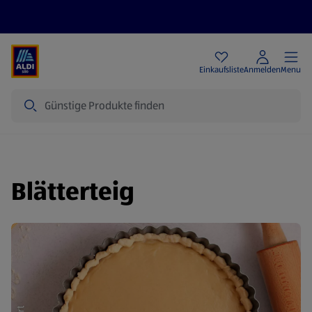
Angebote
Einkaufsliste
Anmelden
Menu
Suche
Blätterteig