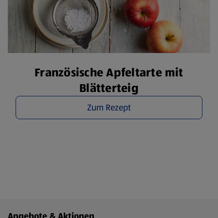
Französische Apfeltarte mit
Blätterteig
Zum Rezept
Fußzeilenmenü - weitere Links
Angebote & Aktionen