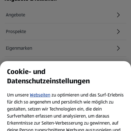
Angebote
Prospekte
Eigenmarken
ALDI Services
Cookie- und
Datenschutzeinstellungen
Newsletter
Um unsere
Webseiten
zu optimieren und das Surf-Erlebnis
WhatsApp
für dich so angenehm und persönlich wie möglich zu
gestalten, setzen wir Technologien ein, die dein
Surfverhalten erfassen und analysieren, um daraus
Über ALDI SÜD
Erkenntnisse zur Seiten-Verbesserung zu gewinnen, auf
deine Person zugeschnittene Werbung auszuspielen und