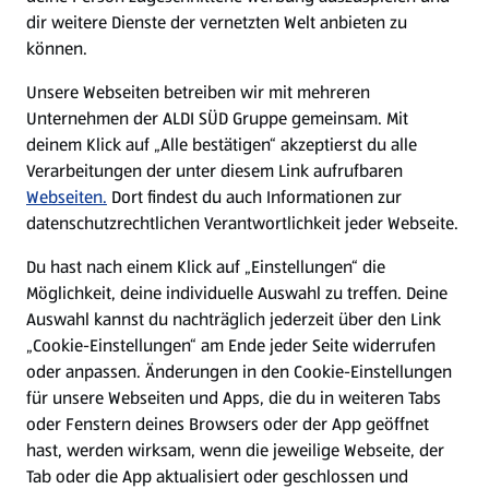
Filialen
dir weitere Dienste der vernetzten Welt anbieten zu
können.
E-Ladestationen
Unsere Webseiten betreiben wir mit mehreren
Unternehmen der ALDI SÜD Gruppe gemeinsam. Mit
Nachhaltigkeit
deinem Klick auf „Alle bestätigen“ akzeptierst du alle
Verarbeitungen der unter diesem Link aufrufbaren
Karriere
Webseiten.
Dort findest du auch Informationen zur
datenschutzrechtlichen Verantwortlichkeit jeder Webseite.
Presse
Du hast nach einem Klick auf „Einstellungen“ die
Möglichkeit, deine individuelle Auswahl zu treffen. Deine
Hilfe & Kontakt
Auswahl kannst du nachträglich jederzeit über den Link
(öffnet in einem neuen Tab)
„Cookie-Einstellungen“ am Ende jeder Seite widerrufen
oder anpassen. Änderungen in den Cookie-Einstellungen
Unternehmen
für unsere Webseiten und Apps, die du in weiteren Tabs
oder Fenstern deines Browsers oder der App geöffnet
hast, werden wirksam, wenn die jeweilige Webseite, der
Folge uns hier:
Tab oder die App aktualisiert oder geschlossen und