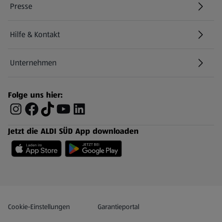
Presse
Hilfe & Kontakt
(öffnet in einem neuen Tab)
Unternehmen
Folge uns hier:
Jetzt die ALDI SÜD App downloaden
Datenschutz- und Richtlinienmenü
(öffnet in einem neuen Tab)
Cookie-Einstellungen
Garantieportal