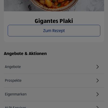
Gigantes Plaki
Zum Rezept
Fußzeilenmenü - weitere Links
Angebote & Aktionen
Angebote
Prospekte
Eigenmarken
ALDI Services