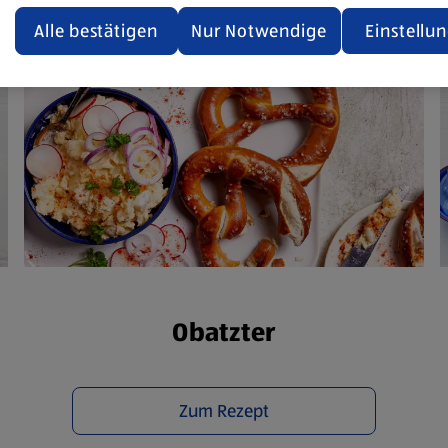
ualisiert oder geschlossen und anschließend wieder geöffne
den.
Alle bestätigen
Nur Notwendige
Einstellu
ere Informationen stellen wir dir in unserer
enschutzerklärung zur Verfügung.
rsicht der Webseitenbetreiber und Datenschutzerklärungen
Obatzter
Zum Rezept