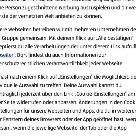
Die Radieschen waschen, put
ne Person zugeschnittene Werbung auszuspielen und dir we
Streifen schneiden und ebenf
nste der vernetzten Welt anbieten zu können.
Die Butter in eine kleine Sch
ere Webseiten betreiben wir mit mehreren Unternehmen de
garnieren.
 Salami, CUCINA NOBILE
 Gruppe gemeinsam. Mit deinem Klick auf „Alle bestätigen“
s)
Das Bayerische Brotzeit mit f
eptierst du alle Verarbeitungen der unter diesem Link aufru
zusammen servieren. Dazu p
taler, GUT BIO Bergkäse)
seiten.
Dort findest du auch Informationen zur
enschutzrechtlichen Verantwortlichkeit jeder Webseite.
hast nach einem Klick auf „Einstellungen“ die Möglichkeit, d
ividuelle Auswahl zu treffen. Deine Auswahl kannst du
hträglich jederzeit über den Link „Cookie-Einstellungen“ am
er Seite widerrufen oder anpassen. Änderungen in den Cook
stellungen für unsere Webseiten und Apps, die du in weitere
r Fenstern deines Browsers oder der App geöffnet hast, we
ksam, wenn die jeweilige Webseite, der Tab oder die App