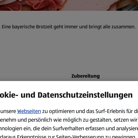
. Eine bayerische Brotzeit geht immer und bringt alle zusammen.
Zubereitung
Für den bayerischen Brotauf
okie- und Datenschutzeinstellungen
Butter hinzufügen und gut v
rühren. Mit Paprikapulver, Sa
unsere
Webseiten
zu optimieren und das Surf-Erlebnis für d
abschmecken. Den Aufstrich i
enehm und persönlich wie möglich zu gestalten, setzen wir
Die Wurst- und Käseauswahl 
hnologien ein, die dein Surfverhalten erfassen und analysier
dicke Scheiben schneiden un
daraus Erkenntnisse zur Seiten-Verbesserung zu gewinnen, 