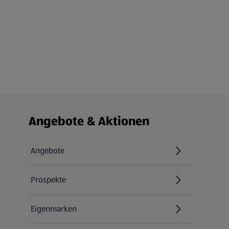
Fußzeilenmenü - weitere Links
Angebote & Aktionen
Angebote
Prospekte
Eigenmarken