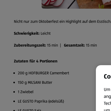
Nicht nur zum Oktoberfest ein Highlight auf dem Esstisch
Schwierigkeit:
Leicht
Zubereitungszeit:
15 min |
Gesamtzeit:
15 min
Zutaten für 4 Portionen
200 g HOFBURGER Camembert
Co
150 g MILSANI Butter
Um 
1 Zwiebel
ang
LE GUSTO Paprika (edelsüß)
Tec
um 
LE GUSTO Salz