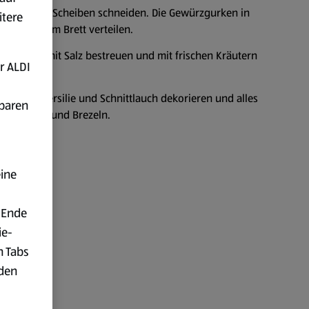
zen und in Scheiben schneiden. Die Gewürzgurken in
itere
alls auf dem Brett verteilen.
ale geben, mit Salz bestreuen und mit frischen Kräutern
r ALDI
rischer Petersilie und Schnittlauch dekorieren und alles
fbaren
assen Bier und Brezeln.
eine
 Ende
ie-
n Tabs
rden