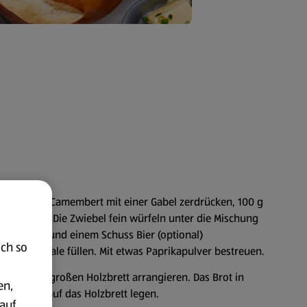
strich: Den Camembert mit einer Gabel zerdrücken, 100 g
ermischen. Die Zwiebel fein würfeln unter die Mischung
lz, Pfeffer und einem Schuss Bier (optional)
ich so
n eine Schale füllen. Mit etwas Paprikapulver bestreuen.
auf einem großen Holzbrett arrangieren. Das Brot in
en,
d ebenso auf das Holzbrett legen.
auf