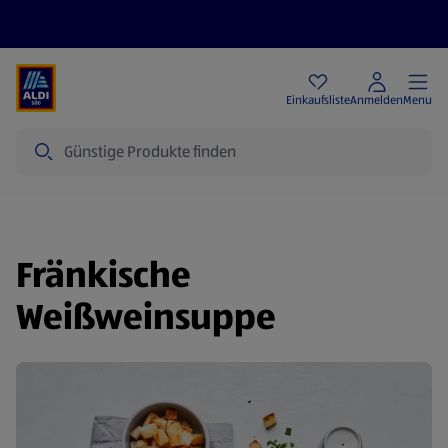
Angebote
Einkaufsliste
Anmelden
Menu
Suche
Fränkische
Weißweinsuppe