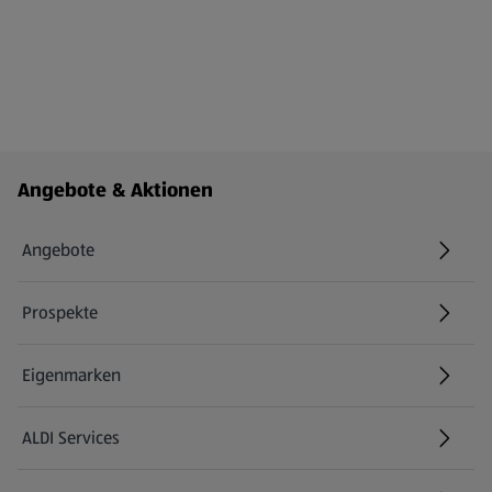
Fußzeilenmenü - weitere Links
Angebote & Aktionen
Angebote
Prospekte
Eigenmarken
ALDI Services