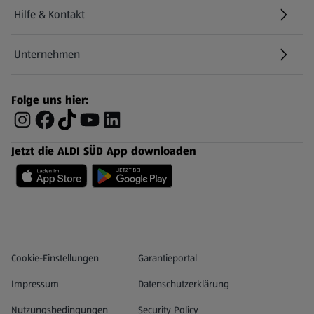
Hilfe & Kontakt
(öffnet in einem neuen Tab)
Unternehmen
Folge uns hier:
Jetzt die ALDI SÜD App downloaden
Datenschutz- und Richtlinienmenü
(öffnet in einem neuen Tab)
Cookie-Einstellungen
Garantieportal
Impressum
Datenschutzerklärung
Nutzungsbedingungen
Security Policy