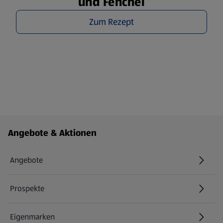
und Fenchel
Zum Rezept
Fußzeilenmenü - weitere Links
Angebote & Aktionen
Angebote
Prospekte
Eigenmarken