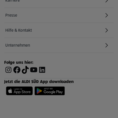
Karriere
Presse
Hilfe & Kontakt
(öffnet in einem neuen Tab)
Unternehmen
Folge uns hier:
Jetzt die ALDI SÜD App downloaden