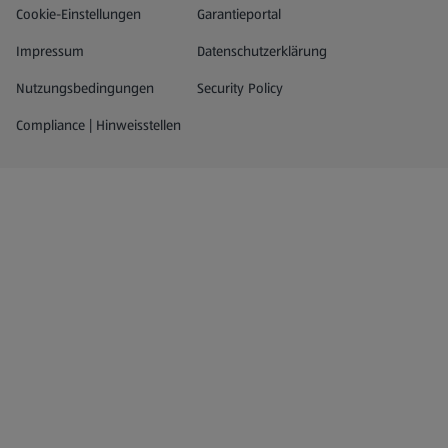
Datenschutz- und Richtlinienmenü
(öffnet in einem neuen Tab)
Cookie-Einstellungen
Garantieportal
Impressum
Datenschutzerklärung
Nutzungsbedingungen
Security Policy
Compliance | Hinweisstellen