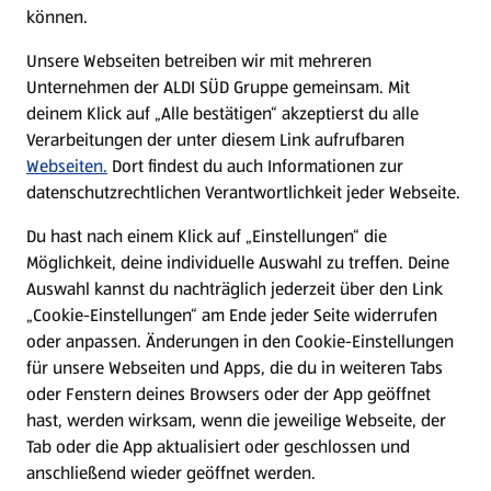
E-Ladestationen
können.
Unsere Webseiten betreiben wir mit mehreren
Nachhaltigkeit
Unternehmen der ALDI SÜD Gruppe gemeinsam. Mit
deinem Klick auf „Alle bestätigen“ akzeptierst du alle
Karriere
Verarbeitungen der unter diesem Link aufrufbaren
Webseiten.
Dort findest du auch Informationen zur
datenschutzrechtlichen Verantwortlichkeit jeder Webseite.
Presse
Du hast nach einem Klick auf „Einstellungen“ die
Möglichkeit, deine individuelle Auswahl zu treffen. Deine
Hilfe & Kontakt
(öffnet in einem neuen Tab)
Auswahl kannst du nachträglich jederzeit über den Link
„Cookie-Einstellungen“ am Ende jeder Seite widerrufen
Unternehmen
oder anpassen. Änderungen in den Cookie-Einstellungen
für unsere Webseiten und Apps, die du in weiteren Tabs
oder Fenstern deines Browsers oder der App geöffnet
Folge uns hier:
hast, werden wirksam, wenn die jeweilige Webseite, der
Tab oder die App aktualisiert oder geschlossen und
anschließend wieder geöffnet werden.
Jetzt die ALDI SÜD App downloaden