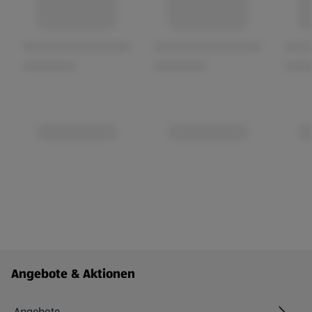
Fußzeilenmenü - weitere Links
Angebote & Aktionen
Angebote