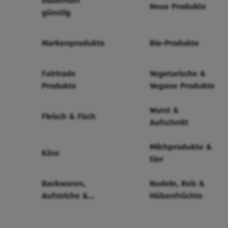
Dauerhaft
Neue Produkte
günstig
Markenprodukte
Bio-Produkte
Fairtrade
Vegetarische &
Produkte
Vegane Produkte
Wurst &
Fleisch & Fisch
Aufschnitt
Milchprodukte &
Käse
Eier
Backwaren,
Nudeln, Reis &
Aufstriche &
Hülsenfrüchte
Cerealien