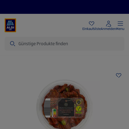
Angebote
Einkaufsliste
Anmelden
Menu
Suche