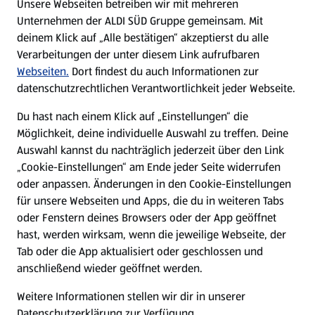
Unsere Webseiten betreiben wir mit mehreren
Unternehmen der ALDI SÜD Gruppe gemeinsam. Mit
Nachhaltigkeit
deinem Klick auf „Alle bestätigen“ akzeptierst du alle
Verarbeitungen der unter diesem Link aufrufbaren
Karriere
Webseiten.
Dort findest du auch Informationen zur
datenschutzrechtlichen Verantwortlichkeit jeder Webseite.
Presse
Du hast nach einem Klick auf „Einstellungen“ die
Möglichkeit, deine individuelle Auswahl zu treffen. Deine
Hilfe & Kontakt
Auswahl kannst du nachträglich jederzeit über den Link
(öffnet in einem neuen Tab)
„Cookie-Einstellungen“ am Ende jeder Seite widerrufen
oder anpassen. Änderungen in den Cookie-Einstellungen
Unternehmen
für unsere Webseiten und Apps, die du in weiteren Tabs
oder Fenstern deines Browsers oder der App geöffnet
hast, werden wirksam, wenn die jeweilige Webseite, der
Folge uns hier:
Tab oder die App aktualisiert oder geschlossen und
anschließend wieder geöffnet werden.
Jetzt die ALDI SÜD App downloaden
Weitere Informationen stellen wir dir in unserer
Datenschutzerklärung zur Verfügung.