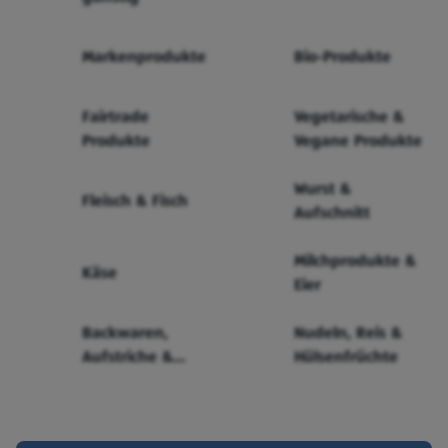
Markenprodukte
Bio-Produkte
Fairtrade
Vegetarische &
Produkte
Vegane Produkte
Wurst &
Fleisch & Fisch
Aufschnitt
Milchprodukte &
Käse
Eier
Backwaren,
Nudeln, Reis &
Aufstriche &
Hülsenfrüchte
Cerealien