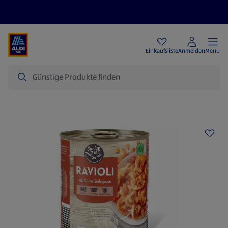
Angebote
Einkaufsliste
Anmelden
Menu
Suche