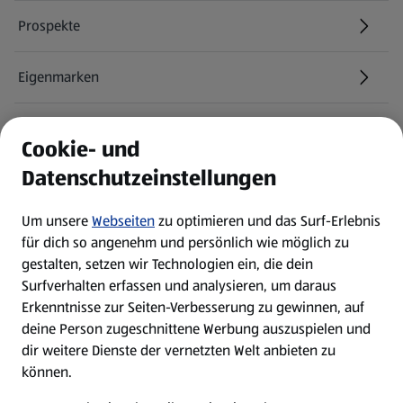
Prospekte
Eigenmarken
ALDI Services
Cookie- und
Datenschutzeinstellungen
Newsletter
Um unsere
Webseiten
zu optimieren und das Surf-Erlebnis
WhatsApp
für dich so angenehm und persönlich wie möglich zu
gestalten, setzen wir Technologien ein, die dein
Surfverhalten erfassen und analysieren, um daraus
Über ALDI SÜD
Erkenntnisse zur Seiten-Verbesserung zu gewinnen, auf
deine Person zugeschnittene Werbung auszuspielen und
Filialen
dir weitere Dienste der vernetzten Welt anbieten zu
können.
E-Ladestationen