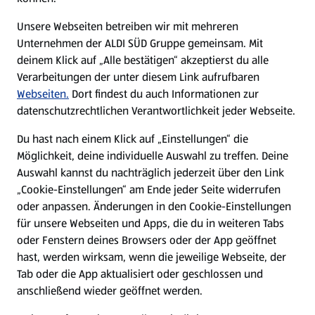
E-Ladestationen
Unsere Webseiten betreiben wir mit mehreren
Unternehmen der ALDI SÜD Gruppe gemeinsam. Mit
Nachhaltigkeit
deinem Klick auf „Alle bestätigen“ akzeptierst du alle
Verarbeitungen der unter diesem Link aufrufbaren
Karriere
Webseiten.
Dort findest du auch Informationen zur
datenschutzrechtlichen Verantwortlichkeit jeder Webseite.
Presse
Du hast nach einem Klick auf „Einstellungen“ die
Möglichkeit, deine individuelle Auswahl zu treffen. Deine
Hilfe & Kontakt
Auswahl kannst du nachträglich jederzeit über den Link
(öffnet in einem neuen Tab)
„Cookie-Einstellungen“ am Ende jeder Seite widerrufen
oder anpassen. Änderungen in den Cookie-Einstellungen
Unternehmen
für unsere Webseiten und Apps, die du in weiteren Tabs
oder Fenstern deines Browsers oder der App geöffnet
hast, werden wirksam, wenn die jeweilige Webseite, der
Folge uns hier:
Tab oder die App aktualisiert oder geschlossen und
anschließend wieder geöffnet werden.
Jetzt die ALDI SÜD App downloaden