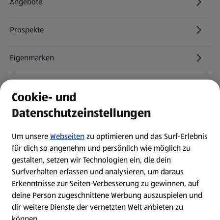
Angebote
Prospekte
Eigenmarken
ALDI Services
Cookie- und
Datenschutzeinstellungen
Newsletter
Um unsere
Webseiten
zu optimieren und das Surf-Erlebnis
WhatsApp
für dich so angenehm und persönlich wie möglich zu
gestalten, setzen wir Technologien ein, die dein
Surfverhalten erfassen und analysieren, um daraus
Über ALDI SÜD
Erkenntnisse zur Seiten-Verbesserung zu gewinnen, auf
deine Person zugeschnittene Werbung auszuspielen und
Filialen
dir weitere Dienste der vernetzten Welt anbieten zu
können.