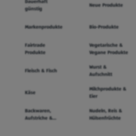
Dauerhaft
Neue Produkte
günstig
Markenprodukte
Bio-Produkte
Fairtrade
Vegetarische &
Produkte
Vegane Produkte
Wurst &
Fleisch & Fisch
Aufschnitt
Milchprodukte &
Käse
Eier
Backwaren,
Nudeln, Reis &
Aufstriche &
Hülsenfrüchte
Cerealien