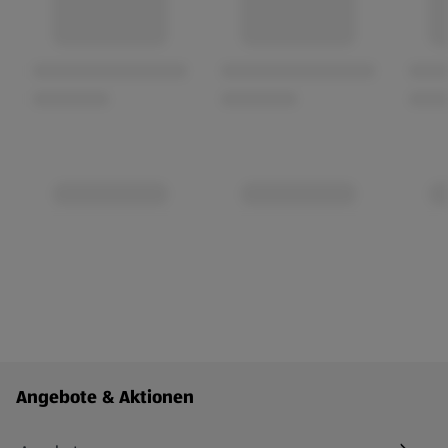
Fußzeilenmenü - weitere Links
Angebote & Aktionen