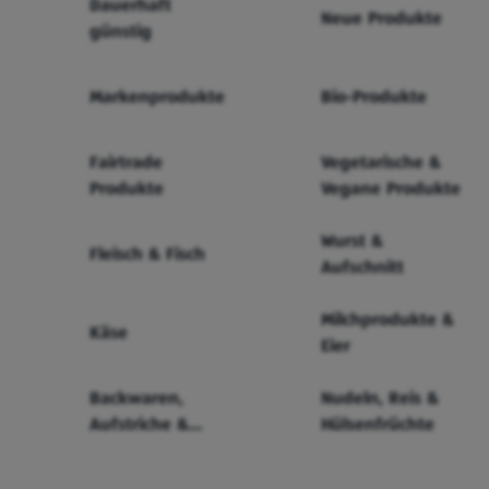
Dauerhaft
Neue Produkte
günstig
Markenprodukte
Bio-Produkte
Fairtrade
Vegetarische &
Produkte
Vegane Produkte
Wurst &
Fleisch & Fisch
Aufschnitt
Milchprodukte &
Käse
Eier
Backwaren,
Nudeln, Reis &
Aufstriche &
Hülsenfrüchte
Cerealien