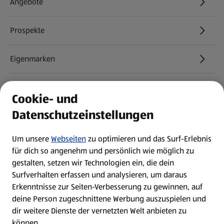
Angebote
Prospekte
Eigenmarken
ALDI Services
Cookie- und
Datenschutzeinstellungen
Newsletter
Um unsere
Webseiten
zu optimieren und das Surf-Erlebnis
WhatsApp
für dich so angenehm und persönlich wie möglich zu
gestalten, setzen wir Technologien ein, die dein
Surfverhalten erfassen und analysieren, um daraus
Über ALDI SÜD
Erkenntnisse zur Seiten-Verbesserung zu gewinnen, auf
deine Person zugeschnittene Werbung auszuspielen und
Filialen
dir weitere Dienste der vernetzten Welt anbieten zu
können.