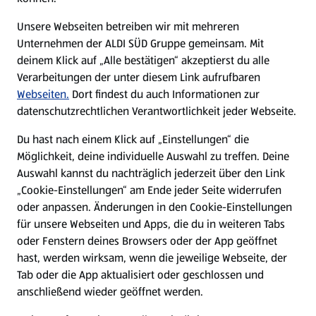
E-Ladestationen
Unsere Webseiten betreiben wir mit mehreren
Unternehmen der ALDI SÜD Gruppe gemeinsam. Mit
Nachhaltigkeit
deinem Klick auf „Alle bestätigen“ akzeptierst du alle
Verarbeitungen der unter diesem Link aufrufbaren
Karriere
Webseiten.
Dort findest du auch Informationen zur
datenschutzrechtlichen Verantwortlichkeit jeder Webseite.
Presse
Du hast nach einem Klick auf „Einstellungen“ die
Möglichkeit, deine individuelle Auswahl zu treffen. Deine
Hilfe & Kontakt
Auswahl kannst du nachträglich jederzeit über den Link
(öffnet in einem neuen Tab)
„Cookie-Einstellungen“ am Ende jeder Seite widerrufen
oder anpassen. Änderungen in den Cookie-Einstellungen
Unternehmen
für unsere Webseiten und Apps, die du in weiteren Tabs
oder Fenstern deines Browsers oder der App geöffnet
hast, werden wirksam, wenn die jeweilige Webseite, der
Folge uns hier:
Tab oder die App aktualisiert oder geschlossen und
anschließend wieder geöffnet werden.
Jetzt die ALDI SÜD App downloaden