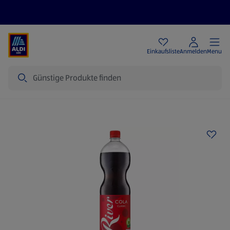
Angebote
Einkaufsliste
Anmelden
Menu
Suche