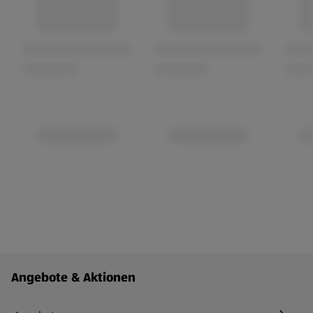
Fußzeilenmenü - weitere Links
Angebote & Aktionen