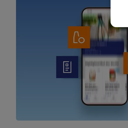
akt
wer
Weit
Dat
Übe