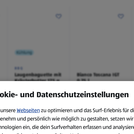
Kühlung
BBQ
Laugenbaguette mit
Bianco Toscana IGT
Kräuterbutter 175 g
0,75 l
0,18 kg
0,75 l
okie- und Datenschutzeinstellungen
(4,51 €/1 kg)
(3,72 €/1 l)
Spare 38 %
Spare 20 %
0,79 €
2,79 €
²
²
1,29 €
3,49 €
unsere
Webseiten
zu optimieren und das Surf-Erlebnis für d
enehm und persönlich wie möglich zu gestalten, setzen wir
hnologien ein, die dein Surfverhalten erfassen und analysier
serem Sortiment.