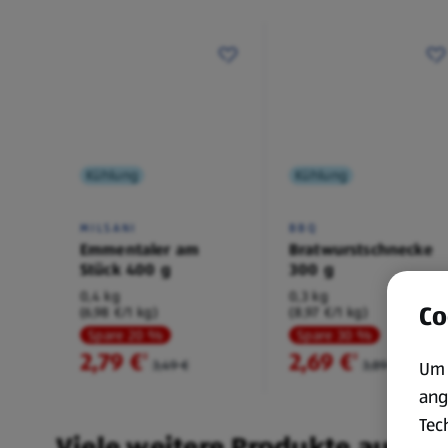
Kühlung
Kühlung
MILSANI
BBQ
Emmentaler am
Bratwurstschnecke
Stück 400 g
300 g
0,4 kg
0,3 kg
Co
(6,98 €/1 kg)
(8,97 €/1 kg)
Spare 20 %
Spare 30 %
2,79 €
2,69 €
²
²
3,49 €
3,89 €
Um 
ang
Tec
Viele weitere Produkte aus un