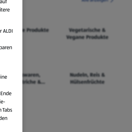
auf
itere
Fairtrade Produkte
Vegetarische &
r ALDI
Vegane Produkte
fbaren
Backwaren,
Nudeln, Reis &
eine
Aufstriche &
Hülsenfrüchte
Cerealien
 Ende
ie-
n Tabs
rden