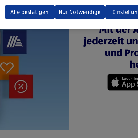
ualisiert oder geschlossen und anschließend wieder geöffne
den.
Alle bestätigen
Nur Notwendige
Einstellu
ere Informationen stellen wir dir in unserer
Mit der 
enschutzerklärung zur Verfügung.
jederzeit u
rsicht der Webseitenbetreiber und Datenschutzerklärungen
und Pro
h
(öffnet in einem