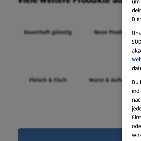
um 
dei
Die
Dauerhaft günstig
Neue Produkte
Uns
SÜD
akz
Web
dat
Fleisch & Fisch
Wurst & Aufschnitt
Du 
ind
nac
jed
Ein
ode
wir