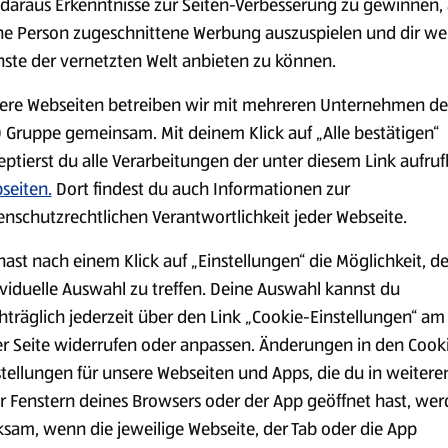
daraus Erkenntnisse zur Seiten-Verbesserung zu gewinnen, 
ne Person zugeschnittene Werbung auszuspielen und dir we
nste der vernetzten Welt anbieten zu können.
Markenprodukte
Bio-Produkte
ere Webseiten betreiben wir mit mehreren Unternehmen de
 Gruppe gemeinsam. Mit deinem Klick auf „Alle bestätigen“
eptierst du alle Verarbeitungen der unter diesem Link aufru
seiten.
Dort findest du auch Informationen zur
enschutzrechtlichen Verantwortlichkeit jeder Webseite.
Käse
Milchprodukte &
hast nach einem Klick auf „Einstellungen“ die Möglichkeit, d
Eier
ividuelle Auswahl zu treffen. Deine Auswahl kannst du
hträglich jederzeit über den Link „Cookie-Einstellungen“ am
er Seite widerrufen oder anpassen. Änderungen in den Cook
stellungen für unsere Webseiten und Apps, die du in weitere
r Fenstern deines Browsers oder der App geöffnet hast, we
ksam, wenn die jeweilige Webseite, der Tab oder die App