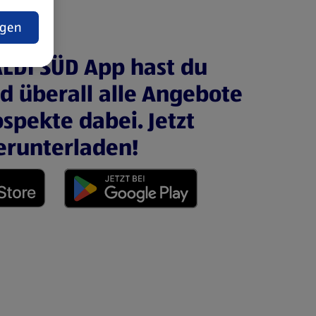
t
ngen
ALDI SÜD App hast du
nd überall alle Angebote
spekte dabei. Jetzt
erunterladen!
 neuen Tab)
(öffnet in einem neuen Tab)