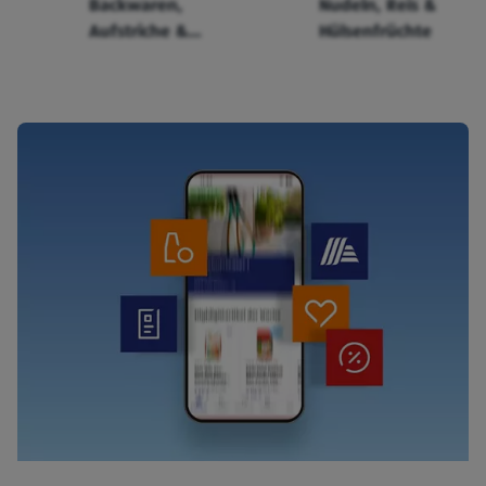
Backwaren,
Nudeln, Reis &
Aufstriche &
Hülsenfrüchte
Cerealien