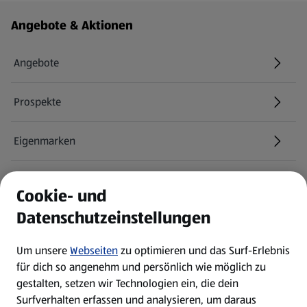
Fußzeilenmenü - weitere Links
Angebote & Aktionen
Angebote
Prospekte
Eigenmarken
ALDI Services
Cookie- und
Datenschutzeinstellungen
Newsletter
Um unsere
Webseiten
zu optimieren und das Surf-Erlebnis
WhatsApp
für dich so angenehm und persönlich wie möglich zu
gestalten, setzen wir Technologien ein, die dein
Surfverhalten erfassen und analysieren, um daraus
Über ALDI SÜD