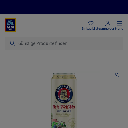
Angebote
Einkaufsliste
Anmelden
Menu
Suche