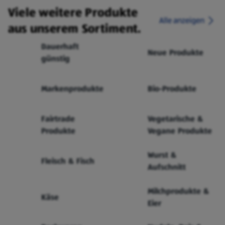
Viele weitere Produkte
Alle anzeigen
aus unserem Sortiment.
Dauerhaft
Neue Produkte
günstig
Markenprodukte
Bio-Produkte
Fairtrade
Vegetarische &
Produkte
Vegane Produkte
Wurst &
Fleisch & Fisch
Aufschnitt
Milchprodukte &
Käse
Eier