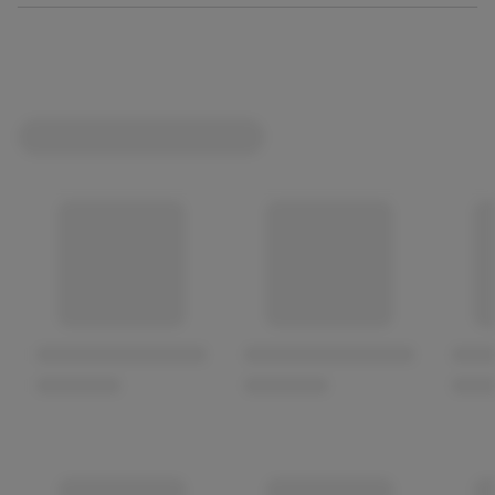
nach Banane. Der Experte schmeckt einen Hauch Mango
sowie Ananas und lobt die schöne Balance von Süße
und Bittere. Bierliebhaberinnen und Bierliebhaber
erfreuen sich am feinen Hefearoma und der wunderbar
spritzigen Milde. Es ist das typische Biergartenbier, das
Menschen aus aller Welt verbindet