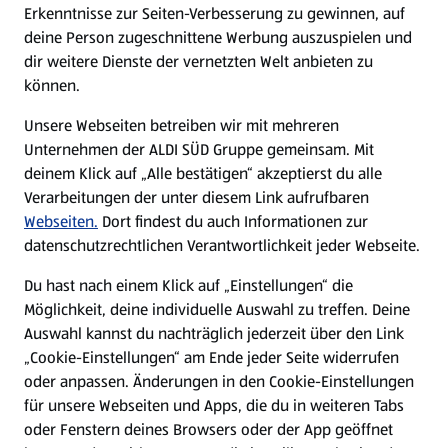
Erkenntnisse zur Seiten-Verbesserung zu gewinnen, auf
deine Person zugeschnittene Werbung auszuspielen und
Filialen
dir weitere Dienste der vernetzten Welt anbieten zu
können.
E-Ladestationen
Unsere Webseiten betreiben wir mit mehreren
Unternehmen der ALDI SÜD Gruppe gemeinsam. Mit
Nachhaltigkeit
deinem Klick auf „Alle bestätigen“ akzeptierst du alle
Verarbeitungen der unter diesem Link aufrufbaren
Karriere
Webseiten.
Dort findest du auch Informationen zur
datenschutzrechtlichen Verantwortlichkeit jeder Webseite.
Presse
Du hast nach einem Klick auf „Einstellungen“ die
Möglichkeit, deine individuelle Auswahl zu treffen. Deine
Hilfe & Kontakt
Auswahl kannst du nachträglich jederzeit über den Link
(öffnet in einem neuen Tab)
„Cookie-Einstellungen“ am Ende jeder Seite widerrufen
oder anpassen. Änderungen in den Cookie-Einstellungen
Unternehmen
für unsere Webseiten und Apps, die du in weiteren Tabs
oder Fenstern deines Browsers oder der App geöffnet