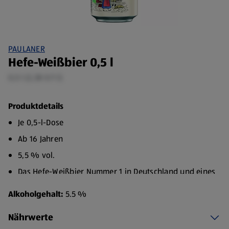
PAULANER
Hefe-Weißbier 0,5 l
0,5 l (2,38 €/1 l)
Produktdetails
Je 0,5-l-Dose
Ab 16 Jahren
5,5 % vol.
Das Hefe-Weißbier Nummer 1 in Deutschland und eines
der beliebtesten der Welt. Naturtrüb, samtgolden im
Alkoholgehalt:
5.5 %
Glas leuchtend und unter einer kräftigen Schaumkrone,
die den Namen wirklich verdient. Schon beim Ansetzen
Nährwerte
duftet dieser Weißbierklassiker aus München ganz leicht