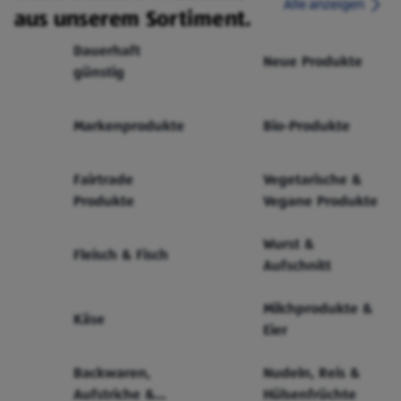
Alle anzeigen
aus unserem Sortiment.
Dauerhaft
Neue Produkte
günstig
Markenprodukte
Bio-Produkte
Fairtrade
Vegetarische &
Produkte
Vegane Produkte
Wurst &
Fleisch & Fisch
Aufschnitt
Milchprodukte &
Käse
Eier
Backwaren,
Nudeln, Reis &
Aufstriche &
Hülsenfrüchte