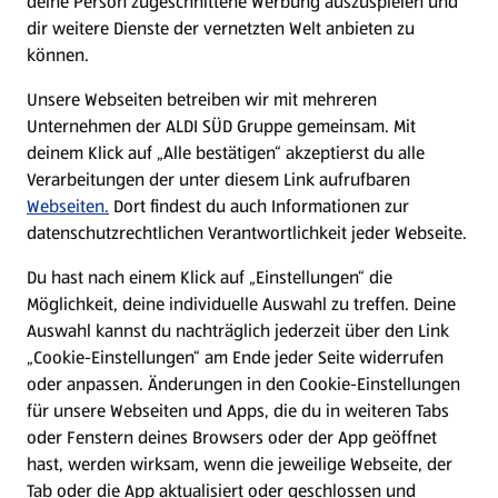
deine Person zugeschnittene Werbung auszuspielen und
Filialen
dir weitere Dienste der vernetzten Welt anbieten zu
können.
E-Ladestationen
Unsere Webseiten betreiben wir mit mehreren
Unternehmen der ALDI SÜD Gruppe gemeinsam. Mit
Nachhaltigkeit
deinem Klick auf „Alle bestätigen“ akzeptierst du alle
Verarbeitungen der unter diesem Link aufrufbaren
Karriere
Webseiten.
Dort findest du auch Informationen zur
datenschutzrechtlichen Verantwortlichkeit jeder Webseite.
Presse
Du hast nach einem Klick auf „Einstellungen“ die
Möglichkeit, deine individuelle Auswahl zu treffen. Deine
Hilfe & Kontakt
Auswahl kannst du nachträglich jederzeit über den Link
(öffnet in einem neuen Tab)
„Cookie-Einstellungen“ am Ende jeder Seite widerrufen
oder anpassen. Änderungen in den Cookie-Einstellungen
Unternehmen
für unsere Webseiten und Apps, die du in weiteren Tabs
oder Fenstern deines Browsers oder der App geöffnet
hast, werden wirksam, wenn die jeweilige Webseite, der
Folge uns hier:
Tab oder die App aktualisiert oder geschlossen und