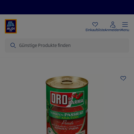
Angebote
Einkaufsliste
Anmelden
Menu
Suche