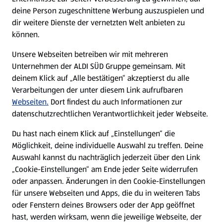
deine Person zugeschnittene Werbung auszuspielen und
Filialen
dir weitere Dienste der vernetzten Welt anbieten zu
können.
E-Ladestationen
Unsere Webseiten betreiben wir mit mehreren
Unternehmen der ALDI SÜD Gruppe gemeinsam. Mit
Nachhaltigkeit
deinem Klick auf „Alle bestätigen“ akzeptierst du alle
Verarbeitungen der unter diesem Link aufrufbaren
Karriere
Webseiten.
Dort findest du auch Informationen zur
datenschutzrechtlichen Verantwortlichkeit jeder Webseite.
Presse
Du hast nach einem Klick auf „Einstellungen“ die
Möglichkeit, deine individuelle Auswahl zu treffen. Deine
Hilfe & Kontakt
Auswahl kannst du nachträglich jederzeit über den Link
(öffnet in einem neuen Tab)
„Cookie-Einstellungen“ am Ende jeder Seite widerrufen
oder anpassen. Änderungen in den Cookie-Einstellungen
Unternehmen
für unsere Webseiten und Apps, die du in weiteren Tabs
oder Fenstern deines Browsers oder der App geöffnet
hast, werden wirksam, wenn die jeweilige Webseite, der
Folge uns hier: