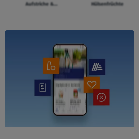
Aufstriche &
Hülsenfrüchte
Cerealien