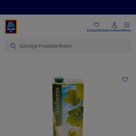
Angebote
Einkaufsliste
Anmelden
Menu
Suche