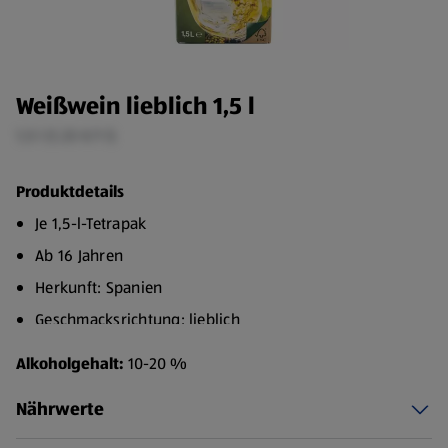
Weißwein lieblich 1,5 l
1,5 l (1,33 €/1 l)
Produktdetails
Je 1,5-l-Tetrapak
Ab 16 Jahren
Herkunft: Spanien
Geschmacksrichtung: lieblich
Dieser fruchtig-frische Weißwein passt zu vielen
Alkoholgehalt:
10-20 %
Gelegenheiten
Nährwerte
Er ist ein idealer Begleiter einer Vielzahl von Speisen
und mit seinen angenehmen Aromen stets ein