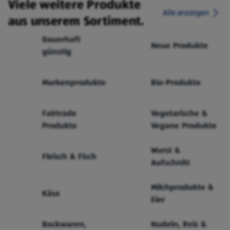
Viele weitere Produkte
Alle anzeigen
aus unserem Sortiment.
Dauerhaft
Neue Produkte
günstig
Markenprodukte
Bio-Produkte
Fairtrade
Vegetarische &
Produkte
Vegane Produkte
Wurst &
Fleisch & Fisch
Aufschnitt
Milchprodukte &
Käse
Eier
Backwaren,
Nudeln, Reis &