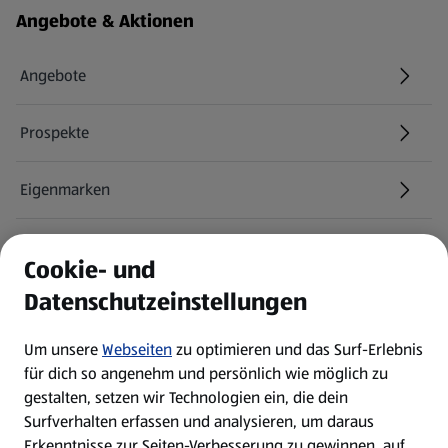
Fußzeilenmenü - weitere Links
Angebote & Aktionen
Angebote
Prospekte
Eigenmarken
ALDI Services
Cookie- und
Datenschutzeinstellungen
Newsletter
Um unsere
Webseiten
zu optimieren und das Surf-Erlebnis
WhatsApp
für dich so angenehm und persönlich wie möglich zu
gestalten, setzen wir Technologien ein, die dein
Surfverhalten erfassen und analysieren, um daraus
Über ALDI SÜD
Erkenntnisse zur Seiten-Verbesserung zu gewinnen, auf