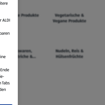
itere
Fairtrade Produkte
Vegetarische &
r ALDI
Vegane Produkte
fbaren
Backwaren,
Nudeln, Reis &
Aufstriche &
Hülsenfrüchte
eine
Cerealien
 Ende
ie-
n Tabs
rden
t