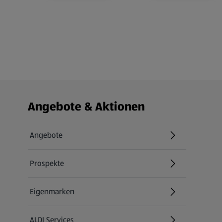
Fußzeilenmenü - weitere Links
Angebote & Aktionen
Angebote
Prospekte
Eigenmarken
ALDI Services