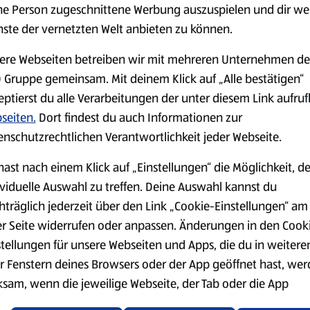
ne Person zugeschnittene Werbung auszuspielen und dir we
nste der vernetzten Welt anbieten zu können.
Markenprodukte
Bio-Produkte
ere Webseiten betreiben wir mit mehreren Unternehmen de
 Gruppe gemeinsam. Mit deinem Klick auf „Alle bestätigen“
eptierst du alle Verarbeitungen der unter diesem Link aufru
seiten.
Dort findest du auch Informationen zur
enschutzrechtlichen Verantwortlichkeit jeder Webseite.
Käse
Milchprodukte &
Eier
hast nach einem Klick auf „Einstellungen“ die Möglichkeit, d
ividuelle Auswahl zu treffen. Deine Auswahl kannst du
hträglich jederzeit über den Link „Cookie-Einstellungen“ am
er Seite widerrufen oder anpassen. Änderungen in den Cook
stellungen für unsere Webseiten und Apps, die du in weitere
r Fenstern deines Browsers oder der App geöffnet hast, we
ksam, wenn die jeweilige Webseite, der Tab oder die App
ualisiert oder geschlossen und anschließend wieder geöffne