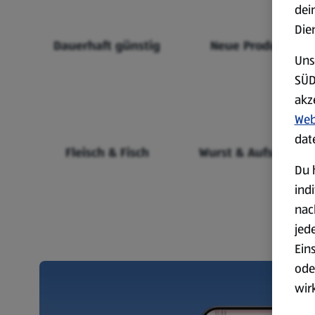
dei
Die
Dauerhaft günstig
Neue Produkte
Uns
SÜD
akz
Web
dat
Fleisch & Fisch
Wurst & Aufschnitt
Du 
ind
nac
jed
Ein
ode
wir
akt