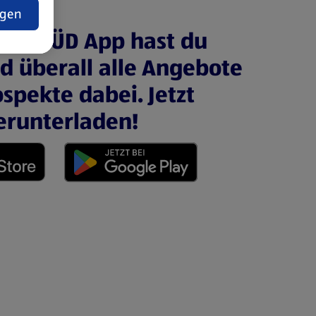
ngen
ALDI SÜD App hast du
nd überall alle Angebote
spekte dabei. Jetzt
erunterladen!
 neuen Tab)
(öffnet in einem neuen Tab)