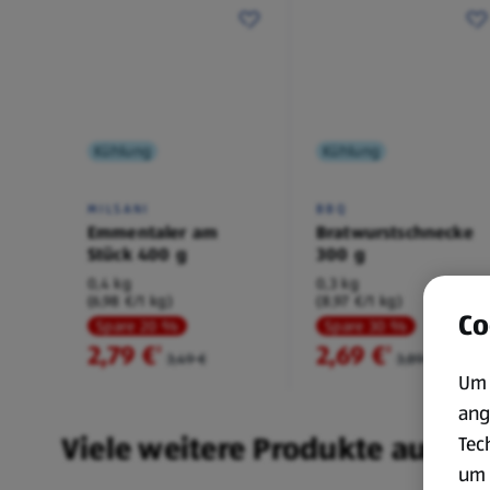
Kühlung
Kühlung
MILSANI
BBQ
Emmentaler am
Bratwurstschnecke
Stück 400 g
300 g
0,4 kg
0,3 kg
(6,98 €/1 kg)
(8,97 €/1 kg)
Co
Spare 20 %
Spare 30 %
2,79 €
2,69 €
²
²
3,49 €
3,89 €
Um 
ang
Viele weitere Produkte aus un
Tec
um 