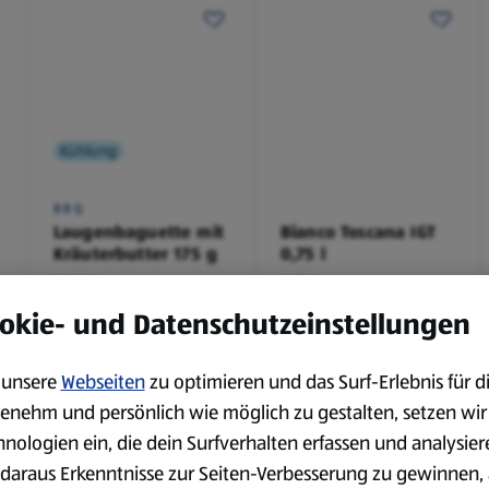
Kühlung
BBQ
Laugenbaguette mit
Bianco Toscana IGT
Kräuterbutter 175 g
0,75 l
0,18 kg
0,75 l
(4,51 €/1 kg)
(3,72 €/1 l)
okie- und Datenschutzeinstellungen
Spare 38 %
Spare 20 %
0,79 €
2,79 €
²
²
1,29 €
3,49 €
unsere
Webseiten
zu optimieren und das Surf-Erlebnis für d
enehm und persönlich wie möglich zu gestalten, setzen wir
serem Sortiment.
hnologien ein, die dein Surfverhalten erfassen und analysier
daraus Erkenntnisse zur Seiten-Verbesserung zu gewinnen, 