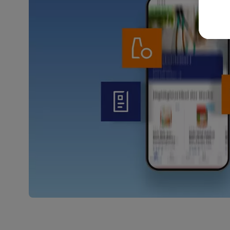
wer
Weit
Dat
Übe