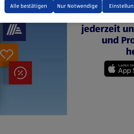
den.
Alle bestätigen
Nur Notwendige
Einstellu
Mit der 
ere Informationen stellen wir dir in unserer
jederzeit u
enschutzerklärung zur Verfügung.
und Pro
rsicht der Webseitenbetreiber und Datenschutzerklärungen
h
(öffnet in einem