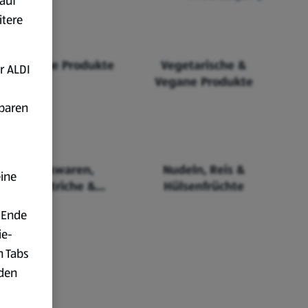
auf
itere
Fairtrade Produkte
Vegetarische &
r ALDI
Vegane Produkte
fbaren
Backwaren,
Nudeln, Reis &
eine
Aufstriche &
Hülsenfrüchte
Cerealien
 Ende
ie-
n Tabs
rden