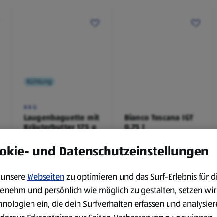
Kühlung
BBQ
Laugenbaguette mit
Bianco Toscana IGT
Kräuterbutter 175 g
0,75 l
0,18 kg
0,75 l
okie- und Datenschutzeinstellungen
(4,51 €/1 kg)
(3,72 €/1 l)
Spare 38 %
Spare 20 %
0,79 €
2,79 €
²
²
1,29 €
3,49 €
unsere
Webseiten
zu optimieren und das Surf-Erlebnis für d
enehm und persönlich wie möglich zu gestalten, setzen wir
hnologien ein, die dein Surfverhalten erfassen und analysier
serem Sortiment.