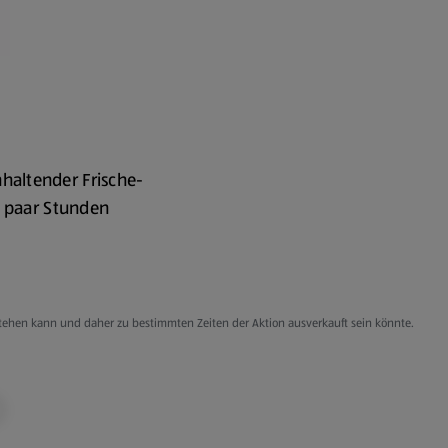
haltender Frische-
in paar Stunden
sen
aut pflegt
g stehen kann und daher zu bestimmten Zeiten der Aktion ausverkauft sein könnte.