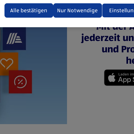
ualisiert oder geschlossen und anschließend wieder geöffne
den.
Alle bestätigen
Nur Notwendige
Einstellu
ere Informationen stellen wir dir in unserer
Mit der 
enschutzerklärung zur Verfügung.
jederzeit u
rsicht der Webseitenbetreiber und Datenschutzerklärungen
und Pro
h
(öffnet in einem