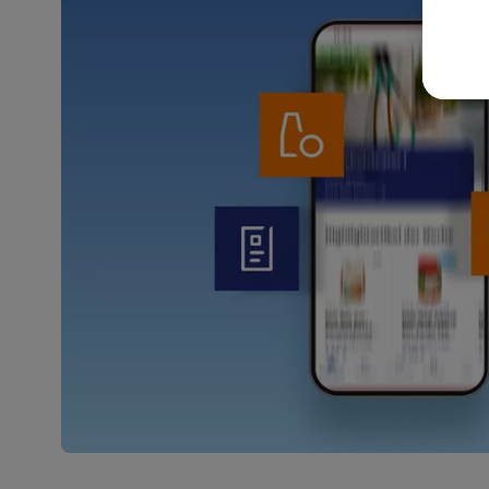
akt
wer
Weit
Dat
Übe