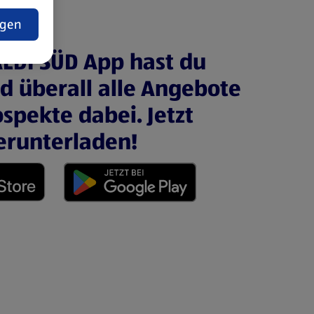
t
ngen
ALDI SÜD App hast du
nd überall alle Angebote
spekte dabei. Jetzt
erunterladen!
 neuen Tab)
(öffnet in einem neuen Tab)