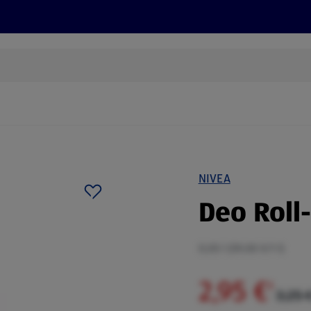
Rezepte und Tipps
Nachhaltigkeit
ALDI Services
NIVEA
Deo Roll
0,05 l (59,00 €/1 l)
2,95 €
²
3,25 