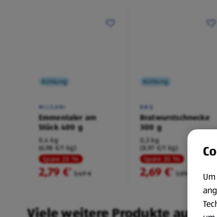
Kühlung
Kühlung
MILSANI
BBQ
Emmentaler am
Bratwurstschnecke
Stück 400 g
300 g
0,4 kg
0,3 kg
Co
(6,98 €/1 kg)
(8,97 €/1 kg)
Spare 20 %
Spare 30 %
2,79 €
2,69 €
²
²
3,49 €
3,89 €
Um 
ang
Tec
Viele weitere Produkte aus un