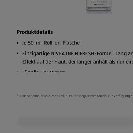
Produktdetails
Je 50-ml-Roll-on-Flasche
Einzigartige NIVEA INFINIFRESH-Formel: Lang an
Effekt auf der Haut, der länger anhält als nur e
Für alle Hauttypen
Hautverträglichkeit dermatologisch nachgewie
Zuverlässiger 48h Deodorant-Schutz, der Ihre H
² Bitte beachte, dass dieser Artikel nur in begrenzter Anzahl zur Verfügun