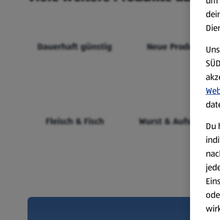
um 
dei
Die
Dauerhaft günstig
Neue Produkte
Uns
SÜD
akz
Web
dat
Fleisch & Fisch
Wurst & Aufschnitt
Du 
ind
nac
jed
Ein
ode
wir