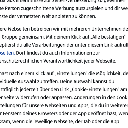
daraus Erkenntnisse zur Seiten-Verbesserung zu gewinnen, 
ne Person zugeschnittene Werbung auszuspielen und dir we
nste der vernetzten Welt anbieten zu können.
Markenprodukte
Bio-Produkte
ere Webseiten betreiben wir mit mehreren Unternehmen de
 Gruppe gemeinsam. Mit deinem Klick auf „Alle bestätigen“
eptierst du alle Verarbeitungen der unter diesem Link aufru
seiten.
Dort findest du auch Informationen zur
enschutzrechtlichen Verantwortlichkeit jeder Webseite.
Käse
Milchprodukte &
hast nach einem Klick auf „Einstellungen“ die Möglichkeit, d
Eier
ividuelle Auswahl zu treffen. Deine Auswahl kannst du
hträglich jederzeit über den Link „Cookie-Einstellungen“ am
er Seite widerrufen oder anpassen. Änderungen in den Cook
stellungen für unsere Webseiten und Apps, die du in weitere
r Fenstern deines Browsers oder der App geöffnet hast, we
ksam, wenn die jeweilige Webseite, der Tab oder die App