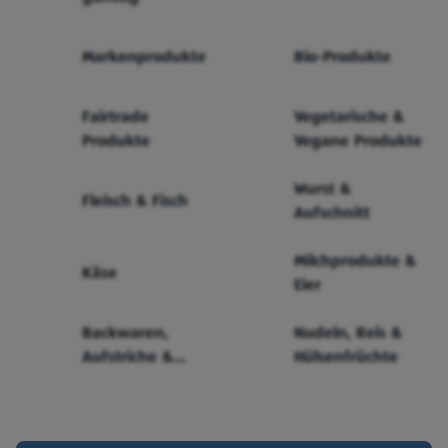
Markenprodukte
Bio-Produkte
Fairtrade
Vegetarische &
Produkte
Vegane Produkte
Wurst &
Fleisch & Fisch
Aufschnitt
Milchprodukte &
Käse
Eier
Backwaren,
Nudeln, Reis &
Aufstriche &
Hülsenfrüchte
Cerealien