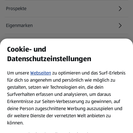
Prospekte
Eigenmarken
ALDI Services
Cookie- und
Datenschutzeinstellungen
Newsletter
Um unsere
Webseiten
zu optimieren und das Surf-Erlebnis
WhatsApp
für dich so angenehm und persönlich wie möglich zu
gestalten, setzen wir Technologien ein, die dein
Surfverhalten erfassen und analysieren, um daraus
Über ALDI SÜD
Erkenntnisse zur Seiten-Verbesserung zu gewinnen, auf
deine Person zugeschnittene Werbung auszuspielen und
Filialen
dir weitere Dienste der vernetzten Welt anbieten zu
können.
E-Ladestationen