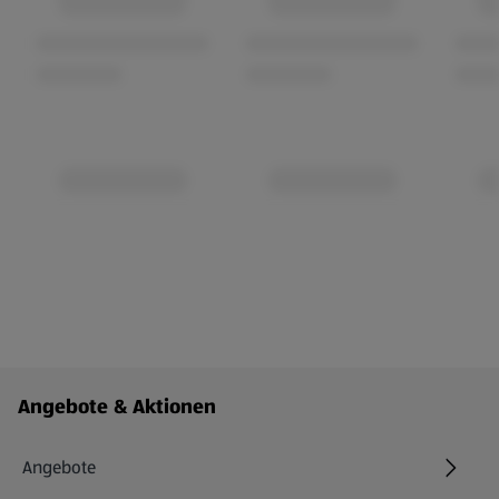
Fußzeilenmenü - weitere Links
Angebote & Aktionen
Angebote