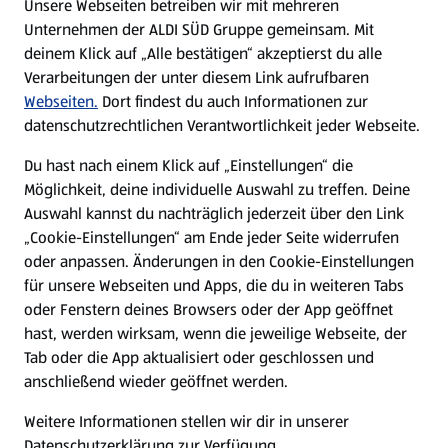
Unsere Webseiten betreiben wir mit mehreren
Unternehmen der ALDI SÜD Gruppe gemeinsam. Mit
Nachhaltigkeit
deinem Klick auf „Alle bestätigen“ akzeptierst du alle
Verarbeitungen der unter diesem Link aufrufbaren
Karriere
Webseiten.
Dort findest du auch Informationen zur
datenschutzrechtlichen Verantwortlichkeit jeder Webseite.
Presse
Du hast nach einem Klick auf „Einstellungen“ die
Möglichkeit, deine individuelle Auswahl zu treffen. Deine
Hilfe & Kontakt
Auswahl kannst du nachträglich jederzeit über den Link
(öffnet in einem neuen Tab)
„Cookie-Einstellungen“ am Ende jeder Seite widerrufen
oder anpassen. Änderungen in den Cookie-Einstellungen
Unternehmen
für unsere Webseiten und Apps, die du in weiteren Tabs
oder Fenstern deines Browsers oder der App geöffnet
hast, werden wirksam, wenn die jeweilige Webseite, der
Folge uns hier:
Tab oder die App aktualisiert oder geschlossen und
anschließend wieder geöffnet werden.
Jetzt die ALDI SÜD App downloaden
Weitere Informationen stellen wir dir in unserer
Datenschutzerklärung zur Verfügung.