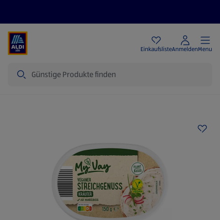
Angebote
Einkaufsliste
Anmelden
Menu
Suche