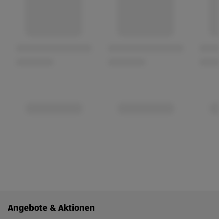
Fußzeilenmenü - weitere Links
Angebote & Aktionen