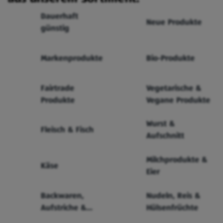
Dauerhaft
Neue Produkte
günstig
Markenprodukte
Bio-Produkte
Fairtrade
Vegetarische &
Produkte
Vegane Produkte
Wurst &
Fleisch & Fisch
Aufschnitt
Milchprodukte &
Käse
Eier
Backwaren,
Nudeln, Reis &
Aufstriche &
Hülsenfrüchte
Cerealien