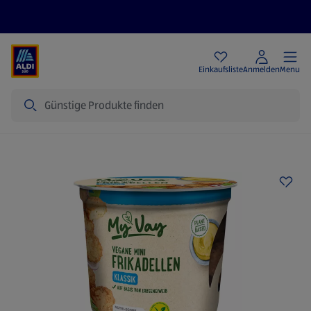
Angebote
Einkaufsliste
Anmelden
Menu
Suche