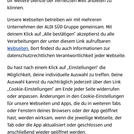
dir weitere Dienste der vernetzten Welt anbieten zu
können.
E-Ladestationen
Unsere Webseiten betreiben wir mit mehreren
Unternehmen der ALDI SÜD Gruppe gemeinsam. Mit
Nachhaltigkeit
deinem Klick auf „Alle bestätigen“ akzeptierst du alle
Verarbeitungen der unter diesem Link aufrufbaren
Karriere
Webseiten.
Dort findest du auch Informationen zur
datenschutzrechtlichen Verantwortlichkeit jeder Webseite.
Presse
Du hast nach einem Klick auf „Einstellungen“ die
Möglichkeit, deine individuelle Auswahl zu treffen. Deine
Hilfe & Kontakt
Auswahl kannst du nachträglich jederzeit über den Link
(öffnet in einem neuen Tab)
„Cookie-Einstellungen“ am Ende jeder Seite widerrufen
oder anpassen. Änderungen in den Cookie-Einstellungen
Unternehmen
für unsere Webseiten und Apps, die du in weiteren Tabs
oder Fenstern deines Browsers oder der App geöffnet
hast, werden wirksam, wenn die jeweilige Webseite, der
Folge uns hier:
Tab oder die App aktualisiert oder geschlossen und
anschließend wieder geöffnet werden.