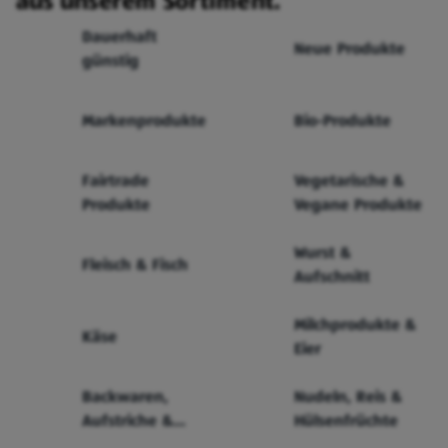
aus unserem Sortiment.
Dauerhaft
Neue Produkte
günstig
Markenprodukte
Bio-Produkte
Fairtrade
Vegetarische &
Produkte
Vegane Produkte
Wurst &
Fleisch & Fisch
Aufschnitt
Milchprodukte &
Käse
Eier
Backwaren,
Nudeln, Reis &
Aufstriche &
Hülsenfrüchte
Cerealien