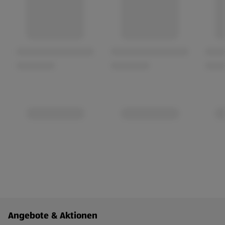
Fußzeilenmenü - weitere Links
Angebote & Aktionen