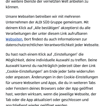
dir weitere Dienste der vernetzten Welt anbieten zu
können.
E-Ladestationen
Unsere Webseiten betreiben wir mit mehreren
Unternehmen der ALDI SÜD Gruppe gemeinsam. Mit
Nachhaltigkeit
deinem Klick auf „Alle bestätigen“ akzeptierst du alle
Verarbeitungen der unter diesem Link aufrufbaren
Karriere
Webseiten.
Dort findest du auch Informationen zur
datenschutzrechtlichen Verantwortlichkeit jeder Webseite.
Presse
Du hast nach einem Klick auf „Einstellungen“ die
Möglichkeit, deine individuelle Auswahl zu treffen. Deine
Hilfe & Kontakt
Auswahl kannst du nachträglich jederzeit über den Link
(öffnet in einem neuen Tab)
„Cookie-Einstellungen“ am Ende jeder Seite widerrufen
oder anpassen. Änderungen in den Cookie-Einstellungen
Unternehmen
für unsere Webseiten und Apps, die du in weiteren Tabs
oder Fenstern deines Browsers oder der App geöffnet
hast, werden wirksam, wenn die jeweilige Webseite, der
Folge uns hier:
Tab oder die App aktualisiert oder geschlossen und
anschließend wieder geöffnet werden.