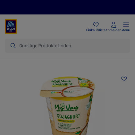
Angebote
Einkaufsliste
Anmelden
Menu
Suche