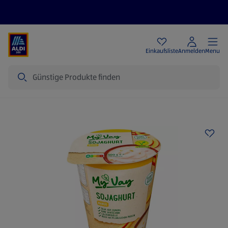
Angebote
Einkaufsliste
Anmelden
Menu
Suche