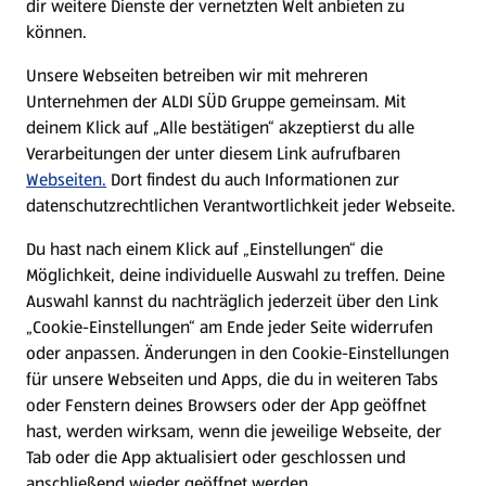
dir weitere Dienste der vernetzten Welt anbieten zu
können.
E-Ladestationen
Unsere Webseiten betreiben wir mit mehreren
Unternehmen der ALDI SÜD Gruppe gemeinsam. Mit
Nachhaltigkeit
deinem Klick auf „Alle bestätigen“ akzeptierst du alle
Verarbeitungen der unter diesem Link aufrufbaren
Karriere
Webseiten.
Dort findest du auch Informationen zur
datenschutzrechtlichen Verantwortlichkeit jeder Webseite.
Presse
Du hast nach einem Klick auf „Einstellungen“ die
Möglichkeit, deine individuelle Auswahl zu treffen. Deine
Hilfe & Kontakt
Auswahl kannst du nachträglich jederzeit über den Link
(öffnet in einem neuen Tab)
„Cookie-Einstellungen“ am Ende jeder Seite widerrufen
oder anpassen. Änderungen in den Cookie-Einstellungen
Unternehmen
für unsere Webseiten und Apps, die du in weiteren Tabs
oder Fenstern deines Browsers oder der App geöffnet
hast, werden wirksam, wenn die jeweilige Webseite, der
Folge uns hier:
Tab oder die App aktualisiert oder geschlossen und
anschließend wieder geöffnet werden.