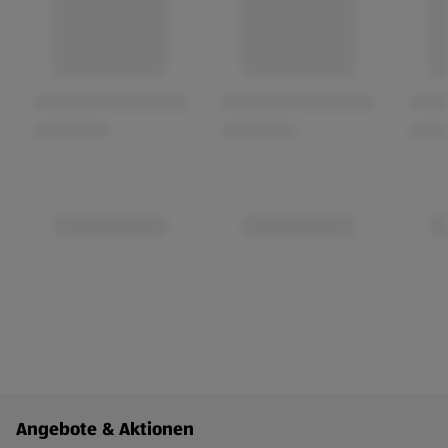
Fußzeilenmenü - weitere Links
Angebote & Aktionen