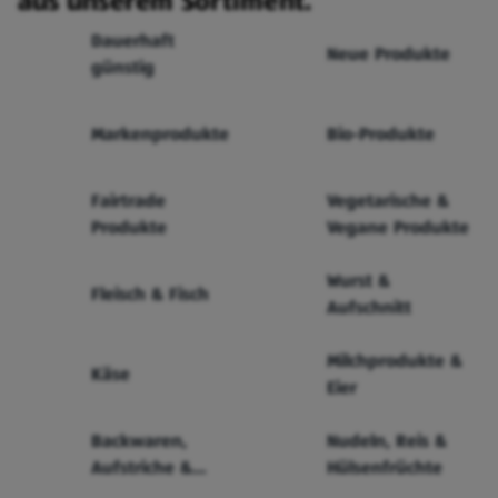
aus unserem Sortiment.
Dauerhaft
Neue Produkte
günstig
Markenprodukte
Bio-Produkte
Fairtrade
Vegetarische &
Produkte
Vegane Produkte
Wurst &
Fleisch & Fisch
Aufschnitt
Milchprodukte &
Käse
Eier
Backwaren,
Nudeln, Reis &
Aufstriche &
Hülsenfrüchte
Cerealien