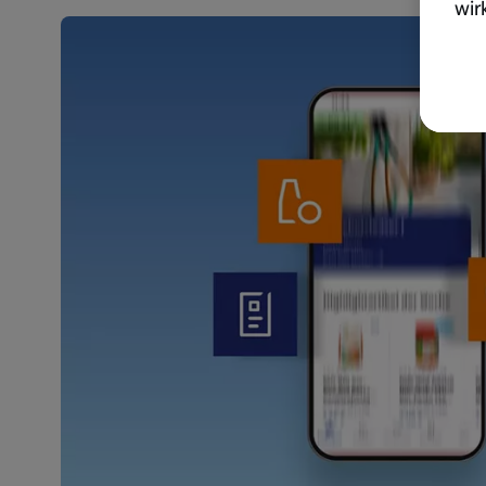
wir
akt
wer
Weit
Dat
Übe