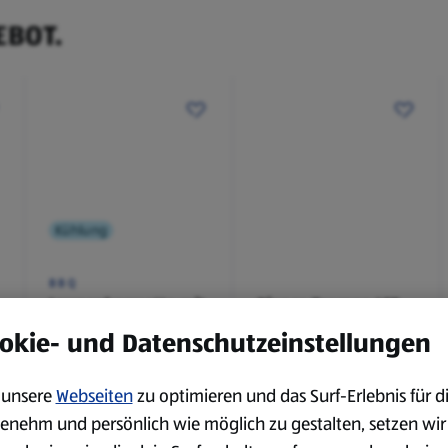
EBOT.
Kühlung
BBQ
Laugenbaguette mit
Bianco Toscana IGT
Kräuterbutter 175 g
0,75 l
okie- und Datenschutzeinstellungen
0,18 kg
0,75 l
(4,51 €/1 kg)
(3,72 €/1 l)
Spare 38 %
Spare 20 %
unsere
Webseiten
zu optimieren und das Surf-Erlebnis für d
0,79 €
2,79 €
²
²
1,29 €
3,49 €
enehm und persönlich wie möglich zu gestalten, setzen wir