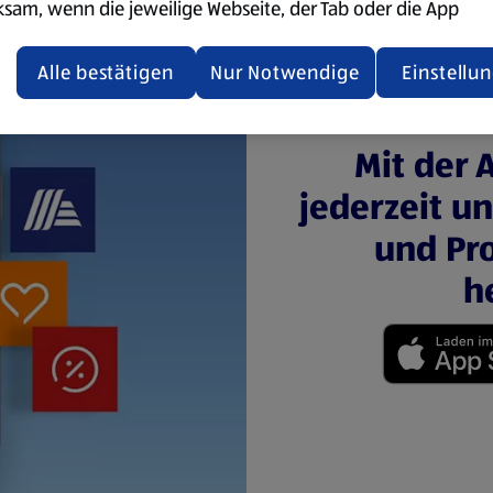
ksam, wenn die jeweilige Webseite, der Tab oder die App
ualisiert oder geschlossen und anschließend wieder geöffne
den.
Alle bestätigen
Nur Notwendige
Einstellu
ere Informationen stellen wir dir in unserer
enschutzerklärung zur Verfügung.
Mit der 
jederzeit u
rsicht der Webseitenbetreiber und Datenschutzerklärungen
und Pro
h
(öffnet in einem