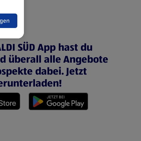
t
ngen
ALDI SÜD App hast du
nd überall alle Angebote
spekte dabei. Jetzt
erunterladen!
 neuen Tab)
(öffnet in einem neuen Tab)