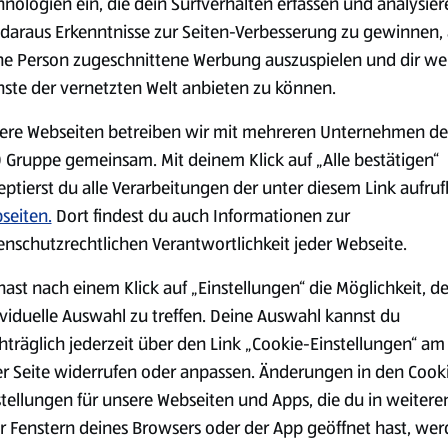
hnologien ein, die dein Surfverhalten erfassen und analysier
daraus Erkenntnisse zur Seiten-Verbesserung zu gewinnen, 
serem Sortiment.
ne Person zugeschnittene Werbung auszuspielen und dir we
nste der vernetzten Welt anbieten zu können.
ere Webseiten betreiben wir mit mehreren Unternehmen de
Markenprodukte
Bio-Produkte
 Gruppe gemeinsam. Mit deinem Klick auf „Alle bestätigen“
eptierst du alle Verarbeitungen der unter diesem Link aufru
seiten.
Dort findest du auch Informationen zur
enschutzrechtlichen Verantwortlichkeit jeder Webseite.
hast nach einem Klick auf „Einstellungen“ die Möglichkeit, d
Käse
Milchprodukte &
ividuelle Auswahl zu treffen. Deine Auswahl kannst du
Eier
hträglich jederzeit über den Link „Cookie-Einstellungen“ am
er Seite widerrufen oder anpassen. Änderungen in den Cook
stellungen für unsere Webseiten und Apps, die du in weitere
r Fenstern deines Browsers oder der App geöffnet hast, we