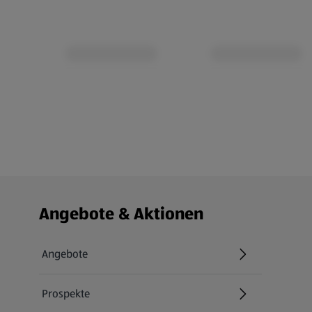
Fußzeilenmenü - weitere Links
Angebote & Aktionen
Angebote
Prospekte