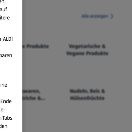
en,
auf
Alle anzeigen
itere
r ALDI
Fairtrade Produkte
Vegetarische &
Vegane Produkte
fbaren
eine
Backwaren,
Nudeln, Reis &
Aufstriche &
Hülsenfrüchte
 Ende
Cerealien
ie-
n Tabs
rden