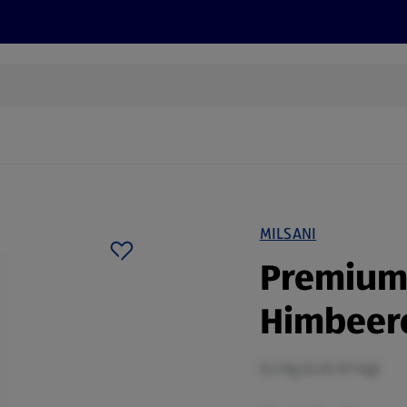
Rezepte und Tipps
Nachhaltigkeit
ALDI Services
MILSANI
Premium-
Himbeer
0,2 kg (2,45 €/1 kg)