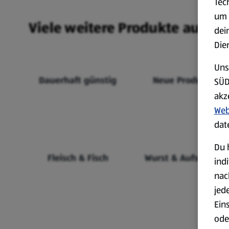
Tec
um 
Viele weitere Produkte aus un
dei
Die
Uns
Dauerhaft günstig
Neue Produkte
SÜD
akz
Web
dat
Du 
Fleisch & Fisch
Wurst & Aufschnitt
ind
nac
jed
Ein
ode