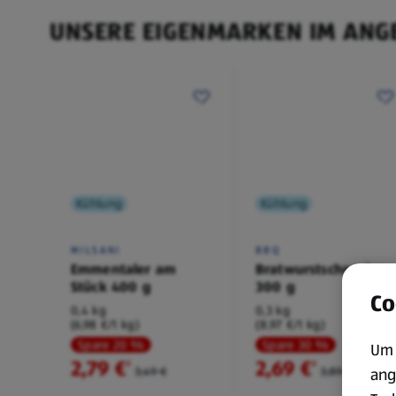
UNSERE EIGENMARKEN IM ANG
Kühlung
Kühlung
MILSANI
BBQ
Emmentaler am
Bratwurstschnecke
Stück 400 g
300 g
Co
0,4 kg
0,3 kg
(6,98 €/1 kg)
(8,97 €/1 kg)
Spare 20 %
Spare 30 %
Um 
2,79 €
2,69 €
²
²
3,49 €
3,89 €
ang