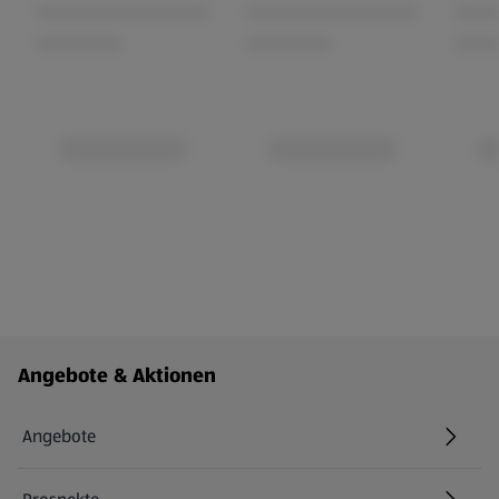
Fußzeilenmenü - weitere Links
Angebote & Aktionen
Angebote