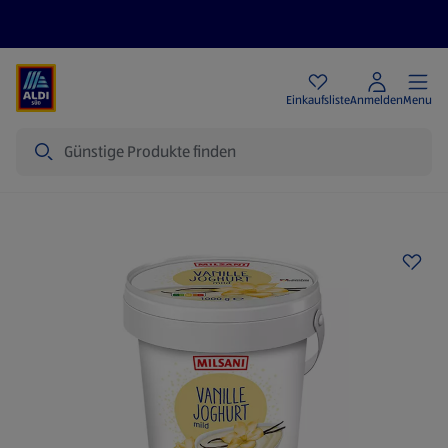
Angebote
Einkaufsliste
Anmelden
Menu
Suche