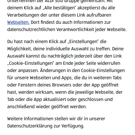
Unternehmen der ALDI SÜD Gruppe gemeinsam. Mit
Nachhaltigkeit
deinem Klick auf „Alle bestätigen“ akzeptierst du alle
Verarbeitungen der unter diesem Link aufrufbaren
Karriere
Webseiten.
Dort findest du auch Informationen zur
datenschutzrechtlichen Verantwortlichkeit jeder Webseite.
Presse
Du hast nach einem Klick auf „Einstellungen“ die
Möglichkeit, deine individuelle Auswahl zu treffen. Deine
Hilfe & Kontakt
Auswahl kannst du nachträglich jederzeit über den Link
(öffnet in einem neuen Tab)
„Cookie-Einstellungen“ am Ende jeder Seite widerrufen
oder anpassen. Änderungen in den Cookie-Einstellungen
Unternehmen
für unsere Webseiten und Apps, die du in weiteren Tabs
oder Fenstern deines Browsers oder der App geöffnet
hast, werden wirksam, wenn die jeweilige Webseite, der
Folge uns hier:
Tab oder die App aktualisiert oder geschlossen und
anschließend wieder geöffnet werden.
Jetzt die ALDI SÜD App downloaden
Weitere Informationen stellen wir dir in unserer
Datenschutzerklärung zur Verfügung.