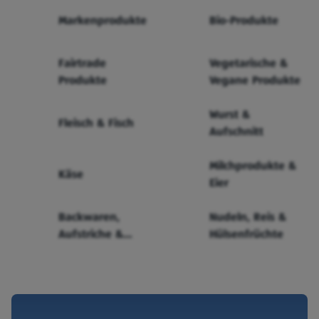
Markenprodukte
Bio-Produkte
Fairtrade
Vegetarische &
Produkte
Vegane Produkte
Wurst &
Fleisch & Fisch
Aufschnitt
Milchprodukte &
Käse
Eier
Backwaren,
Nudeln, Reis &
Aufstriche &
Hülsenfrüchte
Cerealien