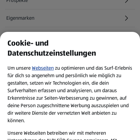
Prospekte
Eigenmarken
ALDI Services
Cookie- und
Datenschutzeinstellungen
Newsletter
Um unsere
Webseiten
zu optimieren und das Surf-Erlebnis
WhatsApp
für dich so angenehm und persönlich wie möglich zu
gestalten, setzen wir Technologien ein, die dein
Surfverhalten erfassen und analysieren, um daraus
Über ALDI SÜD
Erkenntnisse zur Seiten-Verbesserung zu gewinnen, auf
deine Person zugeschnittene Werbung auszuspielen und
Filialen
dir weitere Dienste der vernetzten Welt anbieten zu
können.
E-Ladestationen
Unsere Webseiten betreiben wir mit mehreren