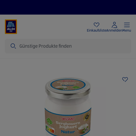
Angebote
Einkaufsliste
Anmelden
Menu
Suche