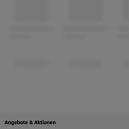
Fußzeilenmenü - weitere Links
Angebote & Aktionen