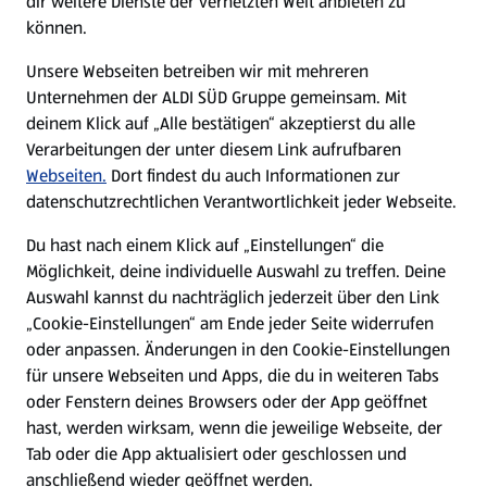
dir weitere Dienste der vernetzten Welt anbieten zu
können.
E-Ladestationen
Unsere Webseiten betreiben wir mit mehreren
Unternehmen der ALDI SÜD Gruppe gemeinsam. Mit
Nachhaltigkeit
deinem Klick auf „Alle bestätigen“ akzeptierst du alle
Verarbeitungen der unter diesem Link aufrufbaren
Karriere
Webseiten.
Dort findest du auch Informationen zur
datenschutzrechtlichen Verantwortlichkeit jeder Webseite.
Presse
Du hast nach einem Klick auf „Einstellungen“ die
Möglichkeit, deine individuelle Auswahl zu treffen. Deine
Hilfe & Kontakt
Auswahl kannst du nachträglich jederzeit über den Link
(öffnet in einem neuen Tab)
„Cookie-Einstellungen“ am Ende jeder Seite widerrufen
oder anpassen. Änderungen in den Cookie-Einstellungen
Unternehmen
für unsere Webseiten und Apps, die du in weiteren Tabs
oder Fenstern deines Browsers oder der App geöffnet
hast, werden wirksam, wenn die jeweilige Webseite, der
Folge uns hier:
Tab oder die App aktualisiert oder geschlossen und
anschließend wieder geöffnet werden.