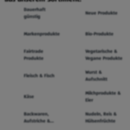
Dauerhaft
Neue Produkte
günstig
Markenprodukte
Bio-Produkte
Fairtrade
Vegetarische &
Produkte
Vegane Produkte
Wurst &
Fleisch & Fisch
Aufschnitt
Milchprodukte &
Käse
Eier
Backwaren,
Nudeln, Reis &
Aufstriche &
Hülsenfrüchte
Cerealien