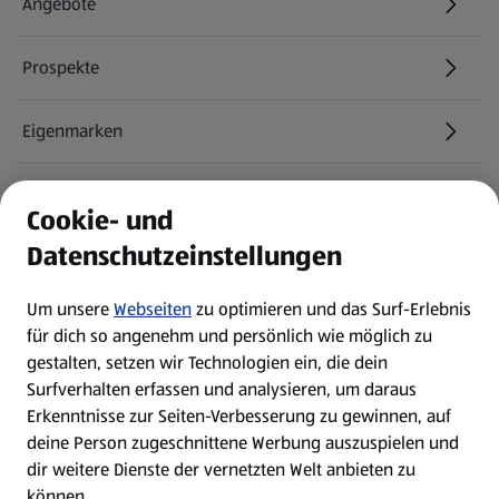
Angebote
Prospekte
Eigenmarken
ALDI Services
Cookie- und
Datenschutzeinstellungen
Newsletter
Um unsere
Webseiten
zu optimieren und das Surf-Erlebnis
WhatsApp
für dich so angenehm und persönlich wie möglich zu
gestalten, setzen wir Technologien ein, die dein
Surfverhalten erfassen und analysieren, um daraus
Über ALDI SÜD
Erkenntnisse zur Seiten-Verbesserung zu gewinnen, auf
deine Person zugeschnittene Werbung auszuspielen und
Filialen
dir weitere Dienste der vernetzten Welt anbieten zu
können.