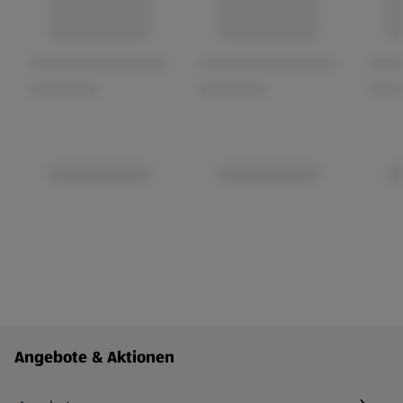
Fußzeilenmenü - weitere Links
Angebote & Aktionen