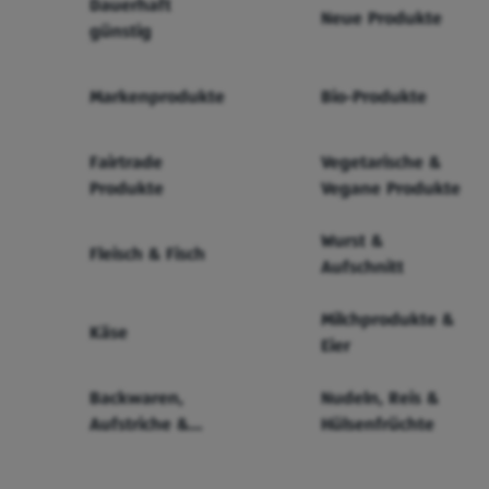
Dauerhaft
Neue Produkte
günstig
Markenprodukte
Bio-Produkte
Fairtrade
Vegetarische &
Produkte
Vegane Produkte
Wurst &
Fleisch & Fisch
Aufschnitt
Milchprodukte &
Käse
Eier
Backwaren,
Nudeln, Reis &
Aufstriche &
Hülsenfrüchte
Cerealien