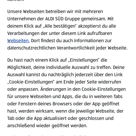
E-Ladestationen
Unsere Webseiten betreiben wir mit mehreren
Unternehmen der ALDI SÜD Gruppe gemeinsam. Mit
Nachhaltigkeit
deinem Klick auf „Alle bestätigen“ akzeptierst du alle
Verarbeitungen der unter diesem Link aufrufbaren
Karriere
Webseiten.
Dort findest du auch Informationen zur
datenschutzrechtlichen Verantwortlichkeit jeder Webseite.
Presse
Du hast nach einem Klick auf „Einstellungen“ die
Möglichkeit, deine individuelle Auswahl zu treffen. Deine
Hilfe & Kontakt
Auswahl kannst du nachträglich jederzeit über den Link
(öffnet in einem neuen Tab)
„Cookie-Einstellungen“ am Ende jeder Seite widerrufen
oder anpassen. Änderungen in den Cookie-Einstellungen
Unternehmen
für unsere Webseiten und Apps, die du in weiteren Tabs
oder Fenstern deines Browsers oder der App geöffnet
hast, werden wirksam, wenn die jeweilige Webseite, der
Folge uns hier:
Tab oder die App aktualisiert oder geschlossen und
anschließend wieder geöffnet werden.
Jetzt die ALDI SÜD App downloaden