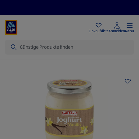
Angebote
Einkaufsliste
Anmelden
Menu
Suche